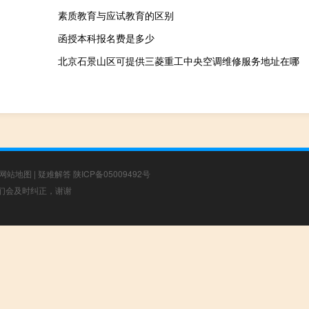
素质教育与应试教育的区别
函授本科报名费是多少
北京石景山区可提供三菱重工中央空调维修服务地址在哪
网站地图
|
疑难解答
陕ICP备05009492号
，我们会及时纠正，谢谢