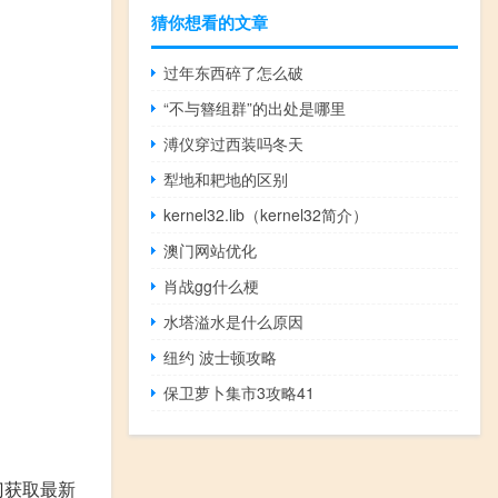
猜你想看的文章
过年东西碎了怎么破
“不与簪组群”的出处是哪里
溥仪穿过西装吗冬天
犁地和耙地的区别
kernel32.lib（kernel32简介）
澳门网站优化
肖战gg什么梗
水塔溢水是什么原因
纽约 波士顿攻略
保卫萝卜集市3攻略41
门获取最新