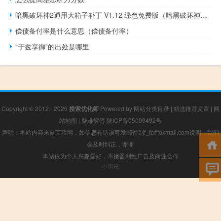
暗黑破坏神2通用大箱子补丁 V1.12 绿色免费版（暗黑破坏神2通用大箱子补丁 V1.12 绿色免费版功能简介）
偿债备付率是什么意思（偿债备付率）
“于兹享御”的出处是哪里
Copyright © 2012 - 2026
搜索优化师
Powered by
网站分类目录
|
精选推荐文章
|
网
站地图
|
疑难解答
陕ICP备05009492号
声明：本站内容来自互联网，如信息有错误可发邮件到f_fb#foxmail.com说明，我们
会及时纠正，谢谢
本站仅为个人兴趣爱好，不接盈利性广告及商业合作
小男孩