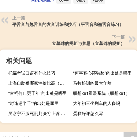
上一篇
平舌音与翘舌音的发音训练和技巧（平舌音和翘舌音练习）
下一篇
立墓碑的规矩与禁忌（立墓碑的规矩）
相关问题
托福考试口语有什么技巧
“何事客心还独愁”的出处是哪里
上海自助餐哪家性价比高（上海自助餐）
马拉松训练最大年龄
“古祠何止更千年”的出处是哪里
联想x61重装系统（联想x61）
“时逢运半千”的出处是哪里
大年初三坐列车的人多吗
吴谢宇不服死刑判决将上诉 是否还有改判的机会
蛋糕好评怎么写