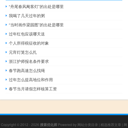
“舟尾春风飐客灯”的出处是哪里
我喝了几天过年的粥
“当时画作梁园图”的出处是哪里
过年红包应该哪天送
个人所得税征收的对象
元宵灯笼怎么扎
浙江护师报名条件要求
春节跑高速怎么找绳
过年怎么提高地位和作用
春节当月请假怎样核算工资
Copyright © 2012 - 2026
搜索优化师
Powered by
网站分类目录
|
精选推荐文章
|
网