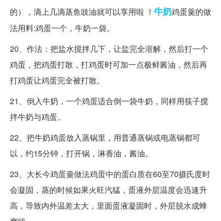
牛奶
的），滴上几滴蒸鱼豉油就可以享用啦 ！
鸡蛋羹的做
法用料:鸡蛋一个，牛奶一袋。
20、作法：把盐水搅拌几下，让盐完全溶解，然后打一个
鸡蛋，把鸡蛋打散，打鸡蛋时可加一点极鲜酱油，然后再
打鸡蛋让鸡蛋完全被打散。
21、倒入牛奶，一个鸡蛋适合倒一袋牛奶，同样用筷子搅
拌牛奶与鸡蛋。
22、把牛奶鸡蛋放入蒸锅里，用普通蒸锅或电蒸锅都可
以，约15分钟，打开锅，淋香油，酱油。
23、大长今鸡蛋羹做法鸡蛋中的蛋白质在60至70摄氏度时
会凝固，蒸的时候如果火旺汽猛，蛋液外层温度会迅速升
高，导致内外温差太大，里面蛋液凝固时，外层脱水成蜂