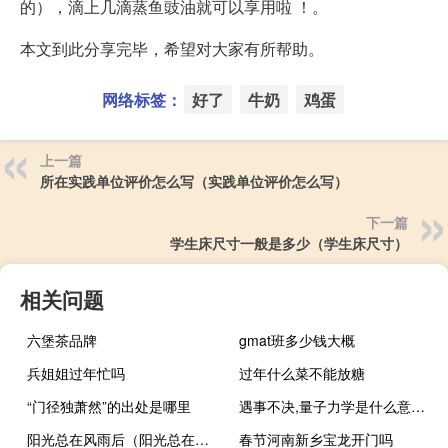
的），滴上几滴蒸鱼豉油就可以享用啦 ！。
本文到此分享完毕，希望对大家有所帮助。
网络标签：
好了
牛奶
鸡蛋
上一篇
所在实践单位评价怎么写（实践单位评价怎么写）
下一篇
学生床尺寸一般是多少（学生床尺寸）
相关问题
六堡茶品牌
gmat班多少钱大概
兵姐姐过年忙吗
过年什么菜不能放糖
“门径独萧然”的出处是哪里
遇事不决,量子力学是什么意思什么梗
阳光总在风雨后（阳光总在风雨后原唱歌词）
春节河南新乡宝龙开门吗