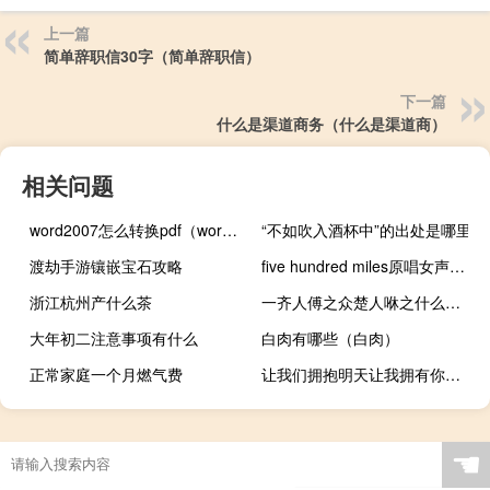
上一篇
简单辞职信30字（简单辞职信）
下一篇
什么是渠道商务（什么是渠道商）
相关问题
word2007怎么转换pdf（word2007怎么转换成pdf格式）
“不如吹入酒杯中”的出处是哪里
渡劫手游镶嵌宝石攻略
five hundred miles原唱女声（five hundred miles原唱）
浙江杭州产什么茶
一齐人傅之众楚人咻之什么意思
大年初二注意事项有什么
白肉有哪些（白肉）
正常家庭一个月燃气费
让我们拥抱明天让我拥有你真心的（让我们拥抱明天）
☚