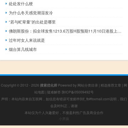
处处发什么梗
为什么冬天感觉潮湿发冷
“若与甿辈量”的出处是哪里
佛朗斯股份：拟全球发售1213.6万股H股预期11月10日港股上市获基石投资者柳工认购1亿元发售股份
过年对女人来说就是
烟台算几线城市
Copyright © 2012 - 2026
搜索优化师
Powered by
网站分类目录
|
精选推荐文章
|
网
站地图
|
疑难解答
陕ICP备05009492号
声明：本站内容来自互联网，如信息有错误可发邮件到f_fb#foxmail.com说明，我们
会及时纠正，谢谢
本站仅为个人兴趣爱好，不接盈利性广告及商业合作
小男孩