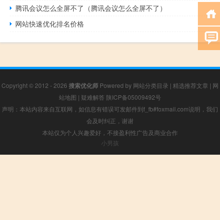
腾讯会议怎么全屏不了（腾讯会议怎么全屏不了）
网站快速优化排名价格
Copyright © 2012 - 2026
搜索优化师
Powered by
网站分类目录
|
精选推荐文章
|
网
站地图
|
疑难解答
陕ICP备05009492号
声明：本站内容来自互联网，如信息有错误可发邮件到f_fb#foxmail.com说明，我们
会及时纠正，谢谢
本站仅为个人兴趣爱好，不接盈利性广告及商业合作
小男孩