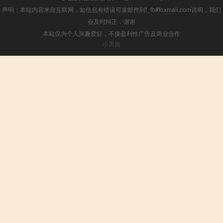
声明：本站内容来自互联网，如信息有错误可发邮件到f_fb#foxmail.com说明，我们
会及时纠正，谢谢
本站仅为个人兴趣爱好，不接盈利性广告及商业合作
小男孩