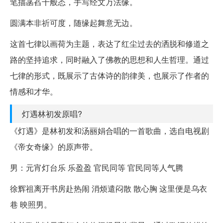
笔描菡萏千般态，手写经文万法缘。
圆满本非祈可度，随缘起舞意无边。
这首七律以画荷为主题，表达了红尘过去的洒脱和修道之
路的坚持追求，同时融入了佛教的思想和人生哲理。通过
七律的形式，既展示了古体诗的韵律美，也展示了作者的
情感和才华。
灯遇林初发原唱?
《灯遇》是林初发和汤丽娟合唱的一首歌曲，选自电视剧
《帝女奇缘》的原声带。
男：元宵灯台乐 乐盈盈 官民同等 官民同等人气腾
徐辉祖离开书房赴热闹 消烦遣闷散 散心胸 这里便是乌衣
巷 映照男。