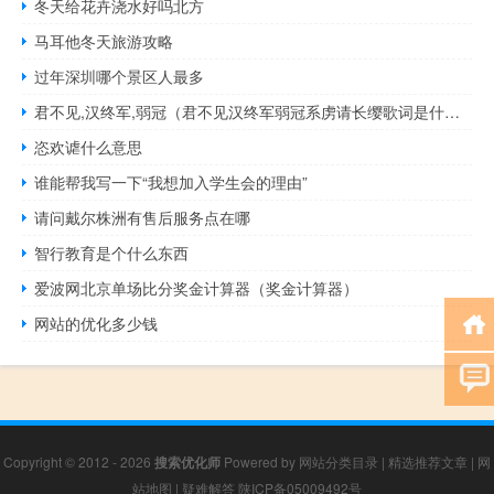
冬天给花卉浇水好吗北方
马耳他冬天旅游攻略
过年深圳哪个景区人最多
君不见,汉终军,弱冠（君不见汉终军弱冠系虏请长缨歌词是什么意思）
恣欢谑什么意思
谁能帮我写一下“我想加入学生会的理由”
请问戴尔株洲有售后服务点在哪
智行教育是个什么东西
爱波网北京单场比分奖金计算器（奖金计算器）
网站的优化多少钱
Copyright © 2012 - 2026
搜索优化师
Powered by
网站分类目录
|
精选推荐文章
|
网
站地图
|
疑难解答
陕ICP备05009492号