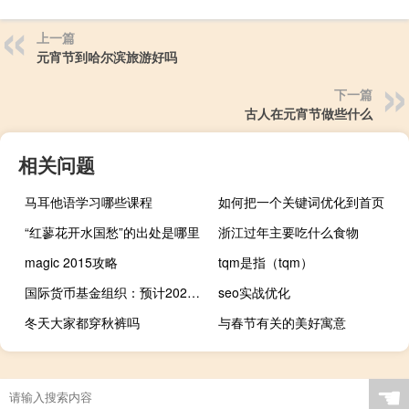
上一篇
元宵节到哈尔滨旅游好吗
下一篇
古人在元宵节做些什么
相关问题
马耳他语学习哪些课程
如何把一个关键词优化到首页
“红蓼花开水国愁”的出处是哪里
浙江过年主要吃什么食物
magic 2015攻略
tqm是指（tqm）
国际货币基金组织：预计2023年全球实际GDP增长率为3.0%与7月的预测相同
seo实战优化
冬天大家都穿秋裤吗
与春节有关的美好寓意
☚