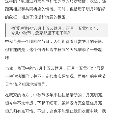
这样的下联通过对元宵节和七夕节的巧妙结合，表达了远
距离相思和共同祈愿的情感。同时，也借用了明月和鹊桥
的象征，增加了浪漫和诗意的氛围。
俗话说得好:“八月十五云遮月，正月十五雪打灯”，
今儿中秋节，您家那里下雨了吗?
中秋节是一个团圆的节日，人们期待着欣赏皓月的美丽。
但有趣的是，这个俗语却给中秋节的天气增添了一些趣
味。
当然，俗语中的“八月十五云遮月，正月十五雪打灯”只是
一种说法而已，并不一定代表实际情况。而每年的中秋节
天气情况则因地域而异。
在我家的地方，中秋节多年来往往是晴朗的，月亮明亮。
但今年不太幸运，下起了细雨。虽然没有完全遮住月亮，
但总归有点可惜。不过，这也不能阻止我们欢度中秋，我