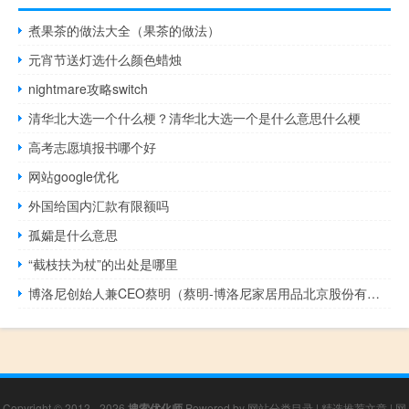
煮果茶的做法大全（果茶的做法）
元宵节送灯选什么颜色蜡烛
nightmare攻略switch
清华北大选一个什么梗？清华北大选一个是什么意思什么梗
高考志愿填报书哪个好
网站google优化
外国给国内汇款有限额吗
孤孀是什么意思
“截枝扶为杖”的出处是哪里
博洛尼创始人兼CEO蔡明（蔡明-博洛尼家居用品北京股份有限公司董事长介绍）
Copyright © 2012 - 2026
搜索优化师
Powered by
网站分类目录
|
精选推荐文章
|
网