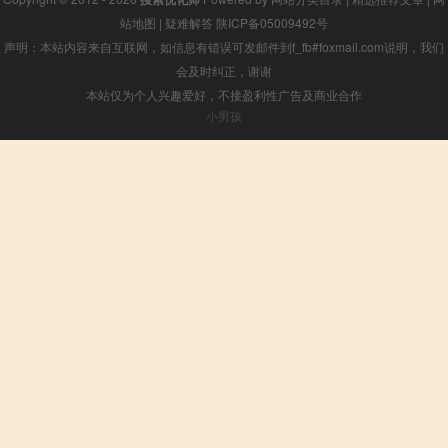
站地图
|
疑难解答
陕ICP备05009492号
声明：本站内容来自互联网，如信息有错误可发邮件到f_fb#foxmail.com说明，我们
会及时纠正，谢谢
本站仅为个人兴趣爱好，不接盈利性广告及商业合作
小男孩