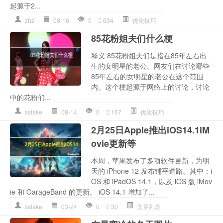
起源于2...
zhz
08-16
0
634
优化技巧
85花粉姐夫们什么梗
释义 85花粉姐夫们是指在85年左右出
生的女明星的老公。网友们在讨论哪些
85年左右的女明星的老公在这个范围
内。这个梗起源于网络上的讨论，讨论
中的花粉们...
sslake
08-14
0
167
优化技巧
2月25日Apple推出iOS14.1iM
ovie更新等
本周，苹果发布了多项软件更新，为明
天的 iPhone 12 发布铺平道路。其中：i
OS 和 iPadOS 14.1，以及 iOS 版 iMov
ie 和 GarageBand 的更新。 iOS 14.1 增加了...
sslake
03-24
0
30
文章列表