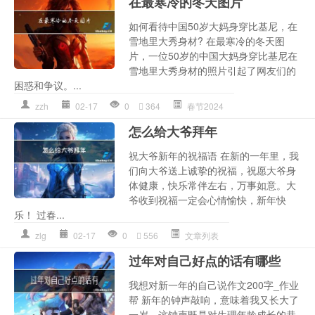
在最寒冷的冬天图片
如何看待中国50岁大妈身穿比基尼，在
雪地里大秀身材? 在最寒冷的冬天图
片，一位50岁的中国大妈身穿比基尼在
雪地里大秀身材的照片引起了网友们的
困惑和争议。...
zzh
02-17
0
364
春节2024
怎么给大爷拜年
祝大爷新年的祝福语 在新的一年里，我
们向大爷送上诚挚的祝福，祝愿大爷身
体健康，快乐常伴左右，万事如意。大
爷收到祝福一定会心情愉快，新年快
乐！ 过春...
zlg
02-17
0
556
文章列表
过年对自己好点的话有哪些
我想对新一年的自己说作文200字_作业
帮 新年的钟声敲响，意味着我又长大了
一岁。这钟声既是对生理年龄成长的恭