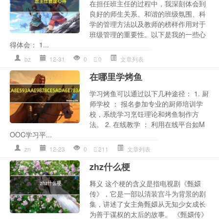
在担任班主任的过程中，我深刻体会到
良好的师生关系、和谐的班级氛围、科
学的管理方法以及教师的榜样作用对于
班级管理的重要性。以下是我的一些心
得体会： 1...
bz
12-31
0
0
文章列表
在哪里学烤鱼
学习烤鱼可以通过以下几种途径： 1. 厨
师学校 ： 报名参加专业的厨师培训学
校，系统学习烹饪理论和烤鱼制作方
法。 2. 在线教学 ： 利用在线平台如M
OOC学习平...
zn
12-23
0
211
文章列表
zhz什么梗
释义 这个梗的含义是指电视剧《甄嬛
传》，它是一部以清装宫斗为背景的剧
集，讲述了女主角甄嬛从无知少女成长
为善于谋权的太后的故事。 《甄嬛传》