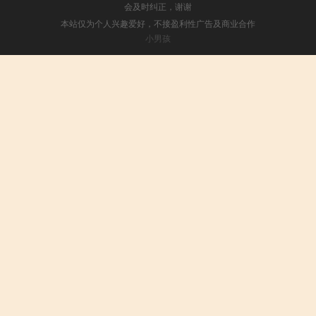
会及时纠正，谢谢
本站仅为个人兴趣爱好，不接盈利性广告及商业合作
小男孩