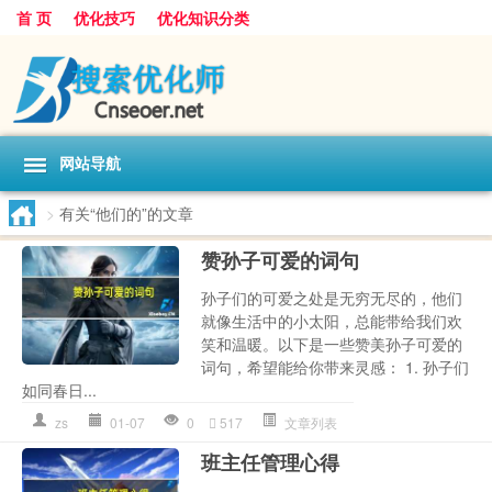
首 页
优化技巧
优化知识分类
网站导航
>
有关“他们的”的文章
赞孙子可爱的词句
孙子们的可爱之处是无穷无尽的，他们
就像生活中的小太阳，总能带给我们欢
笑和温暖。以下是一些赞美孙子可爱的
词句，希望能给你带来灵感： 1. 孙子们
如同春日...
zs
01-07
0
517
文章列表
班主任管理心得