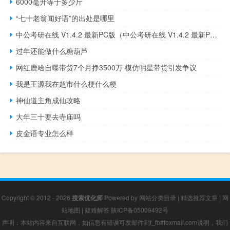
6000毫升等于多少斤
“七十老翁闻好语”的出处是哪里
中公考研在线 V1.4.2 最新PC版（中公考研在线 V1.4.2 最新PC版功能简介）
过年还能做什么糖葫芦
网红鹿哈自曝带货7个月挣3500万 模仿明星带货引发争议
我是王源我在超市什么梗什么梗
神仙道主角成仙攻略
大年三十要去寺庙吗
皮金语专业怎么样
Copyright © 2012 - 2026
搜索优化师
Powered by
网站分类目录
|
精选推荐文章
|
网
站地图
|
疑难解答
陕ICP备05009492号
声明：本站内容来自互联网，如信息有错误可发邮件到f_fb#foxmail.com说明，我们