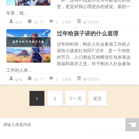
贺，更是对我心理进步的督促。新的一
年里，我...
gnd
02-17
0
350
春节2024
过年给孩子讲的什么道理
过年的时候，刚步入社会参加工作的人
该给小孩发红包吗? 过年，是一个传统
的节日，人们都会互相赠送红包来表达
祝福和喜庆之意。对于刚步入社会参加
工作的人来...
gng
02-17
0
636
春节2024
1
2
下一页
尾页
☚