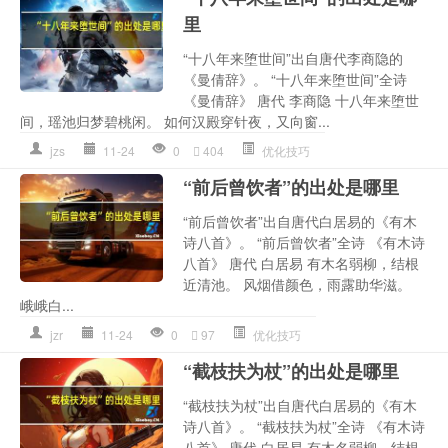
里
“十八年来堕世间”出自唐代李商隐的
《曼倩辞》。 “十八年来堕世间”全诗
《曼倩辞》 唐代 李商隐 十八年来堕世
间，瑶池归梦碧桃闲。 如何汉殿穿针夜，又向窗...
jzs
11-24
0
404
优化技巧
“前后曾饮者”的出处是哪里
“前后曾饮者”出自唐代白居易的《有木
诗八首》。 “前后曾饮者”全诗 《有木诗
八首》 唐代 白居易 有木名弱柳，结根
近清池。 风烟借颜色，雨露助华滋。
峨峨白...
jzr
11-24
0
97
优化技巧
“截枝扶为杖”的出处是哪里
“截枝扶为杖”出自唐代白居易的《有木
诗八首》。 “截枝扶为杖”全诗 《有木诗
八首》 唐代 白居易 有木名弱柳，结根