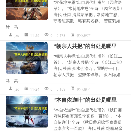
“常荷地主恩”出自唐代杜甫的《园官送
菜》。 “常荷地主恩”全诗 《园官送菜》
唐代 杜甫 清晨蒙菜把，常荷地主恩。
守者愆实数，略有其名存。 苦苣刺如
针，马...
jzc
11-25
0
478
优化技巧
“朝宗人共挹”的出处是哪里
“朝宗人共挹”出自唐代杜甫的《长江二
首》。 “朝宗人共挹”全诗 《长江二首》
唐代 杜甫 众水会涪万，瞿塘争一门。
朝宗人共挹，盗贼尔谁尊。 孤石隐如
马，高...
jzc
11-24
0
159
优化技巧
“本自依迦叶”的出处是哪里
“本自依迦叶”出自唐代杜甫的《秋日夔
府咏怀奉寄郑监李宾客一百韵》。 “本
自依迦叶”全诗 《秋日夔府咏怀奉寄郑
监李宾客一百韵》 唐代 杜甫 绝塞乌蛮