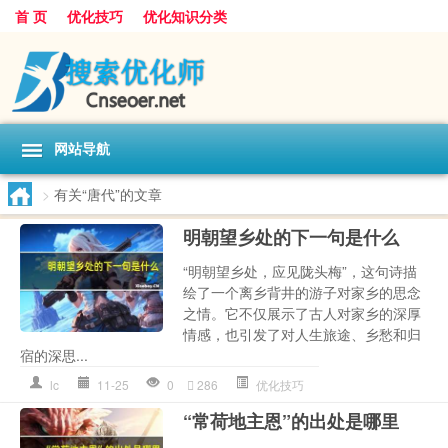
首 页
优化技巧
优化知识分类
网站导航
>
有关“唐代”的文章
明朝望乡处的下一句是什么
“明朝望乡处，应见陇头梅”，这句诗描
绘了一个离乡背井的游子对家乡的思念
之情。它不仅展示了古人对家乡的深厚
情感，也引发了对人生旅途、乡愁和归
宿的深思...
lc
11-25
0
286
优化技巧
“常荷地主恩”的出处是哪里