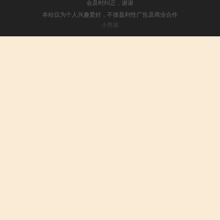
会及时纠正，谢谢
本站仅为个人兴趣爱好，不接盈利性广告及商业合作
小男孩