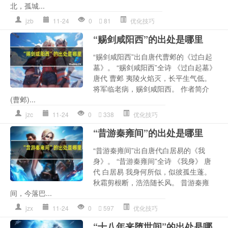
北，孤城...
jzb
11-24
0
81
优化技巧
“赐剑咸阳西”的出处是哪里
“赐剑咸阳西”出自唐代曹邺的《过白起
墓》。 “赐剑咸阳西”全诗 《过白起墓》
唐代 曹邺 夷陵火焰灭，长平生气低。
将军临老病，赐剑咸阳西。 作者简介
(曹邺)...
jzc
11-24
0
338
优化技巧
“昔游秦雍间”的出处是哪里
“昔游秦雍间”出自唐代白居易的《我
身》。 “昔游秦雍间”全诗 《我身》 唐
代 白居易 我身何所似，似彼孤生蓬。
秋霜剪根断，浩浩随长风。 昔游秦雍
间，今落巴...
jzx
11-24
0
597
优化技巧
“十八年来堕世间”的出处是哪