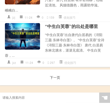
近清池。 风烟借颜色，雨露助华滋。
峨峨白...
jzj
11-24
0
159
优化技巧
“中生白芙蓉”的出处是哪里
“中生白芙蓉”出自唐代白居易的《浔阳
三题·东林寺白莲》。 “中生白芙蓉”全诗
《浔阳三题·东林寺白莲》 唐代 白居易
东林北塘水，湛湛见底清。 中生白芙
蓉，...
jzz
11-24
0
297
优化技巧
下一页
☚