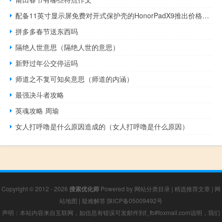
配备11英寸显示屏免费对开式保护壳的HonorPadX9推出价格规格等
拼多多春节送东西吗
隔绝人世意思（隔绝人世的意思）
新野过年公交停运吗
师道之不复可知矣意思（师道的内涵）
最强决斗者攻略
英魂攻略 周瑜
女人打呼噜是什么原因造成的（女人打呼噜是什么原因）
Copyright © 2012 - 2026
搜索优化师
Powered by
网站分类目录
|
精选推荐文章
|
网
站地图
|
疑难解答
陕ICP备05009492号
声明：本站内容来自互联网，如信息有错误可发邮件到f_fb#foxmail.com说明，我们