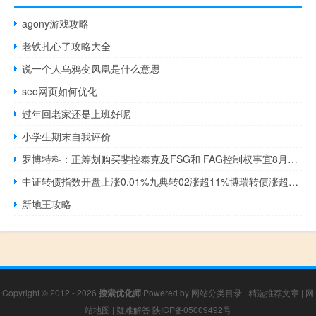
agony游戏攻略
老铁扎心了攻略大全
说一个人乌鸦变凤凰是什么意思
seo网页如何优化
过年回老家还是上班好呢
小学生期末自我评价
罗博特科：正筹划购买斐控泰克及FSG和 FAG控制权事宜8月14日起停牌
中证转债指数开盘上涨0.01%九典转02涨超11%博瑞转债涨超2%商络转债跌超3%
新地王攻略
Copyright © 2012 - 2026
搜索优化师
Powered by
网站分类目录
|
精选推荐文章
|
网
站地图
|
疑难解答
陕ICP备05009492号