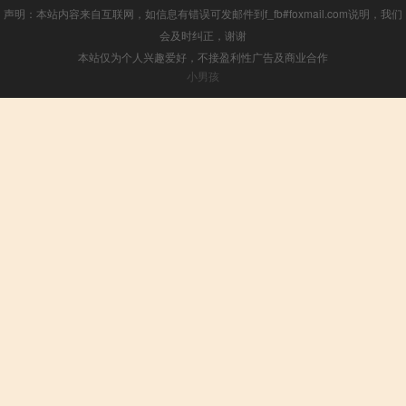
声明：本站内容来自互联网，如信息有错误可发邮件到f_fb#foxmail.com说明，我们
会及时纠正，谢谢
本站仅为个人兴趣爱好，不接盈利性广告及商业合作
小男孩