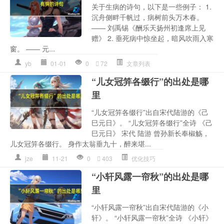
关于生病的诗句，以下是一些例子： 1.
沉舟侧畔千帆过，病树前头万木春。
—— 刘禹锡《酬乐天扬州初逢席上见
赠》 2. 垂死病中惊坐起，暗风吹雨入寒
窗。 —— 元...
yb
01-01
0
72
文章列表
“儿女冠笄各缀行”的出处是哪
里
“儿女冠笄各缀行”出自宋代陆游的《己
巳元日》。 “儿女冠笄各缀行”全诗 《己
巳元日》 宋代 陆游 曾孙新长奉椒觞，
儿女冠笄各缀行。 身作太翁垂九十，醉来堪...
jze
11-21
0
403
优化技巧
“小轩风露一帘秋”的出处是哪
里
“小轩风露一帘秋”出自宋代陆游的《小
轩》。 “小轩风露一帘秋”全诗 《小轩》