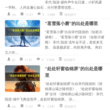
宋代 陆游 碪杵声中去日遒，小轩风露
一帘秋。 人间走遍心如石，分付寒螿替说愁...
jzx
11-21
0
668
优化技巧
“茗雪落小磨”的出处是哪里
“茗雪落小磨”出自宋代陆游的《短歌示
诸稚》。 “茗雪落小磨”全诗 《短歌示诸
稚》 宋代 陆游 流年去不还，老状来无
那。 虽甚颜原贫，尚胜夷齐饿。 再归
又六年...
jzl
11-21
0
539
优化技巧
“处处轩窗临锦屏”的出处是哪
里
“处处轩窗临锦屏”出自宋代陆游的《游
锦屏山谒少陵祠堂》。 “处处轩窗临锦
屏”全诗 《游锦屏山谒少陵祠堂》 宋代
陆游 城中飞阁连危亭，处处轩窗临锦屏。 涉...
jzc
11-21
0
547
优化技巧