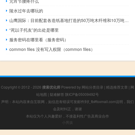
元宵节腰疼什么
陵水过年去哪玩的
山鹰国际：目前配套各造纸基地打造的50万吨木纤维和10万吨秸秆浆产能计划在今年落地应对价格波动
“死以子托友”的出处是哪里
服务密码在哪里看（服务密码）
common files 没有写入权限（common files）
Copyright © 2012 - 2026
搜索优化师
Powered by
网站分类目录
|
精选推荐文章
|
网
站地图
|
疑难解答
陕ICP备05009492号
声明：本站内容来自互联网，如信息有错误可发邮件到f_fb#foxmail.com说明，我们
会及时纠正，谢谢
本站仅为个人兴趣爱好，不接盈利性广告及商业合作
小男孩