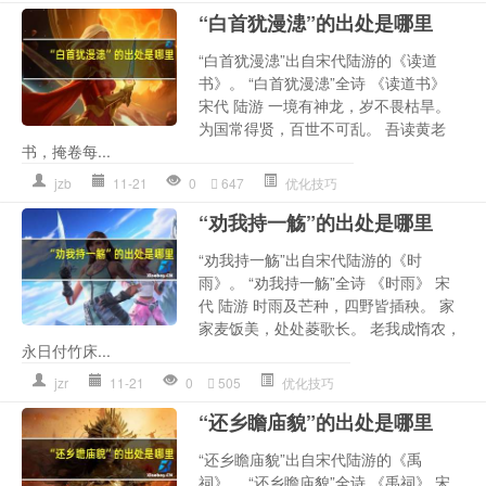
“白首犹漫漶”的出处是哪里
“白首犹漫漶”出自宋代陆游的《读道
书》。 “白首犹漫漶”全诗 《读道书》
宋代 陆游 一境有神龙，岁不畏枯旱。
为国常得贤，百世不可乱。 吾读黄老
书，掩卷每...
jzb
11-21
0
647
优化技巧
“劝我持一觞”的出处是哪里
“劝我持一觞”出自宋代陆游的《时
雨》。 “劝我持一觞”全诗 《时雨》 宋
代 陆游 时雨及芒种，四野皆插秧。 家
家麦饭美，处处菱歌长。 老我成惰农，
永日付竹床...
jzr
11-21
0
505
优化技巧
“还乡瞻庙貌”的出处是哪里
“还乡瞻庙貌”出自宋代陆游的《禹
祠》。 “还乡瞻庙貌”全诗 《禹祠》 宋