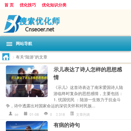
首 页
优化技巧
优化知识分类
网站导航
>
有关“陆游”的文章
示儿表达了诗人怎样的思想感
情
《示儿》这首诗表达了南宋爱国诗人陆
游临终时复杂的思想感情，主要包括：
1. 忧国忧民 ：陆游一生致力于抗金斗
争，诗中透露出对国家命运的深切关怀和对民族...
se
01-08
0
318
文章列表
有病的诗句