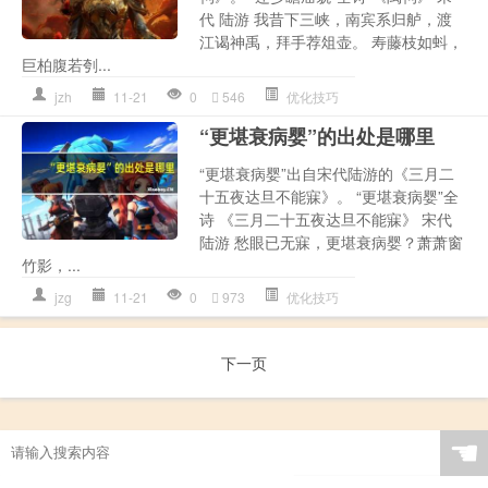
代 陆游 我昔下三峡，南宾系归舻，渡
江谒神禹，拜手荐俎壶。 寿藤枝如蚪，
巨柏腹若刳...
jzh
11-21
0
546
优化技巧
“更堪衰病婴”的出处是哪里
“更堪衰病婴”出自宋代陆游的《三月二
十五夜达旦不能寐》。 “更堪衰病婴”全
诗 《三月二十五夜达旦不能寐》 宋代
陆游 愁眼已无寐，更堪衰病婴？萧萧窗
竹影，...
jzg
11-21
0
973
优化技巧
下一页
☚