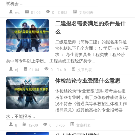
试机会 ...
ws
01-06
0
992
文章列表
二建报名需要满足的条件是什
么
二级建造师（简称二建）的报名条件通
常包括以下几个方面： 1. 学历与专业要
求 ： 考生需要具备工程类或工程经济
类中等专科以上学历。 工程类或工程经济类专...
ej
01-04
0
419
文章列表
体检结论专业受限什么意思
体检结论为“专业受限”意味着考生在报
考某些专业时，由于身体条件或健康状
况不符合《普通高等学校招生体检工作
指导意见》或其他高校的专业报考要
求，不能报考...
tj
12-30
0
765
文章列表