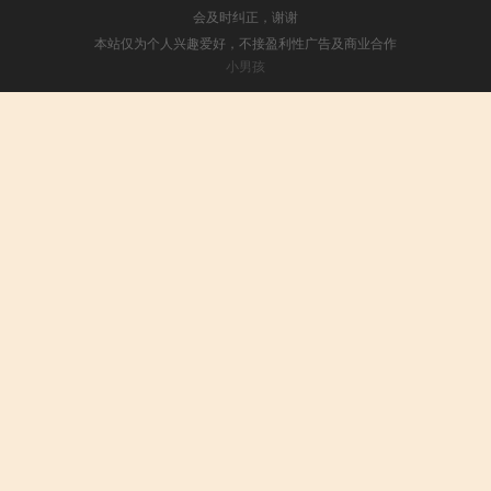
会及时纠正，谢谢
本站仅为个人兴趣爱好，不接盈利性广告及商业合作
小男孩