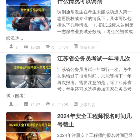
什么情况可以调剂
调剂通常发生在考生未能成功进入第一
志愿院校或专业的情况下，具体可以包
括以下几种情况： 1. 初试成绩未达到第
一志愿专业复试分数线 ：考生的初试成
绩虽达...
sl
12-28
0
474
文章列表
江苏省公务员考试一年考几次
江苏省公务员考试一年举行一次。考生
如果错过了报名时间，只能等待下一年
再次报考。需要注意的是，除了江苏省
考，考生还可以选择参加国家公务员考
试（国考）...
js
12-27
0
125
文章列表
2024年安全工程师报名时间几
号截止
2024年注册安全工程师的报名时间已经