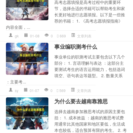
高考志愿填报是高考过程中的重要环
节，选择合适的书籍可以帮助考生和家
长更好地进行志愿填报。以下是一些推
荐的书籍： 1. 《高考志愿填报指南》
内容全面，...
gk
01-08
0
669
文章列表
事业编职测考什么
事业单位的职测考试主要包含以下几个
部分： 1. 言语理解与表达 ：这部分主
要测试考生的语言运用能力，包括选词
填空、语句表达等题型。 2. 数量关系
：主要考...
sy
01-07
0
569
文章列表
为什么要去越南靠雅思
选择去越南参加雅思考试的原因主要包
括： 1. 成本效益 ：越南的雅思考试费
用通常比其他国家和地区要低，生活成
本也较低，适合预算有限的考生。 2. 考