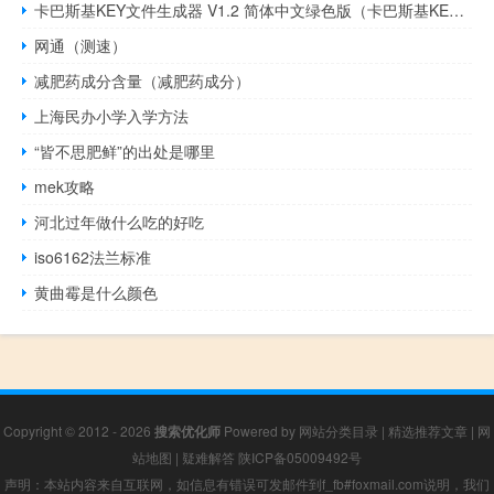
卡巴斯基KEY文件生成器 V1.2 简体中文绿色版（卡巴斯基KEY文件生成器 V1.2 简体中文绿色版功能简介）
网通（测速）
减肥药成分含量（减肥药成分）
上海民办小学入学方法
“皆不思肥鲜”的出处是哪里
mek攻略
河北过年做什么吃的好吃
iso6162法兰标准
黄曲霉是什么颜色
Copyright © 2012 - 2026
搜索优化师
Powered by
网站分类目录
|
精选推荐文章
|
网
站地图
|
疑难解答
陕ICP备05009492号
声明：本站内容来自互联网，如信息有错误可发邮件到f_fb#foxmail.com说明，我们