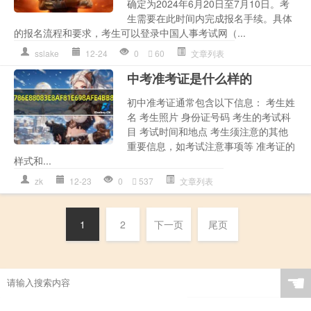
确定为2024年6月20日至7月10日。考
生需要在此时间内完成报名手续。具体
的报名流程和要求，考生可以登录中国人事考试网（...
sslake
12-24
0
60
文章列表
中考准考证是什么样的
初中准考证通常包含以下信息： 考生姓
名 考生照片 身份证号码 考生的考试科
目 考试时间和地点 考生须注意的其他
重要信息，如考试注意事项等 准考证的
样式和...
zk
12-23
0
537
文章列表
1
2
下一页
尾页
☚