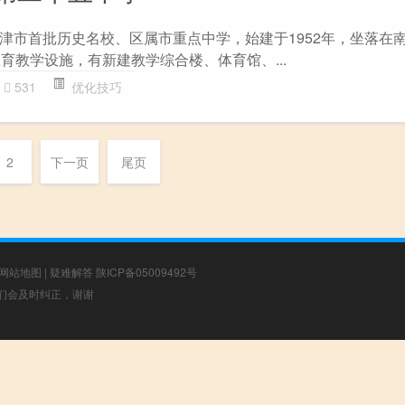
津市首批历史名校、区属市重点中学，始建于1952年，坐落在
育教学设施，有新建教学综合楼、体育馆、...
531
优化技巧
2
下一页
尾页
网站地图
|
疑难解答
陕ICP备05009492号
，我们会及时纠正，谢谢