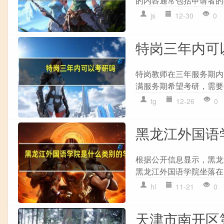
的内容通常包括申请者的
js
12-30
0
特岗三年内可
特岗教师在三年服务期内
满服务期希望考研，需要
tg
12-26
0
黑龙江外国语
根据公开信息显示，黑龙
黑龙江外国语学院坐落在
hl
11-21
0
天津市南开区