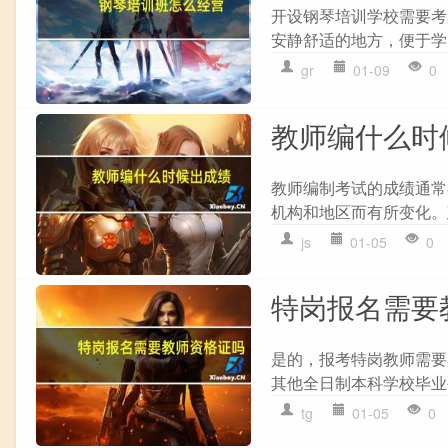
开设钢琴培训学校需要考
安静舒适的地方，便于学员
gr
01-09
0
教师编什么时
教师编制考试的成绩通常
机构和地区而有所变化。
js
01-05
0
特岗报名需要
是的，报考特岗教师需要
其他全日制本科学校毕业
tg
01-05
0