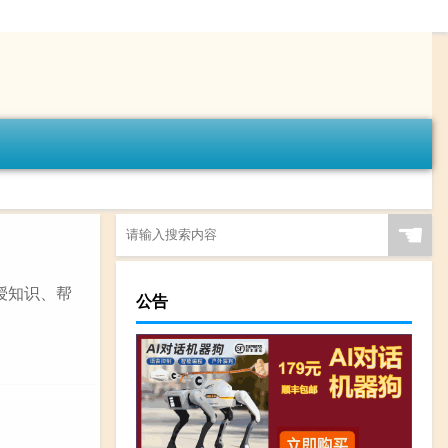
☚
授知识、帮
公告