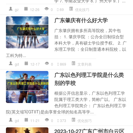
学 7. 华南农业大学 8. 广州大学 9. 广...
gz
12-26
0
69
优化技巧
广东肇庆有什么好大学
广东肇庆拥有多所高等院校，其中包
括： 1. 肇庆学院 ：公办全日制综合型
本科大学，具有硕士学位授予权。 2. 广
东理工学院 ：全日制普通本科院校，以
工科为特...
gd
12-17
0
869
文章列表
广东以色列理工学院是什么类
别的学校
根据公开信息显示，广东以色列理工学
院属于理工类大学，简称广以。 广东以
色列理工学院简介： 广东以色列理工学
院(英文缩写GTIIT)是由享誉全球的知名高等学...
gd
11-21
0
373
优化技巧
2023-10-27广东广州市白云区