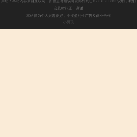
声明：本站内容来自互联网，如信息有错误可发邮件到f_fb#foxmail.com说明，我们
会及时纠正，谢谢
本站仅为个人兴趣爱好，不接盈利性广告及商业合作
小男孩