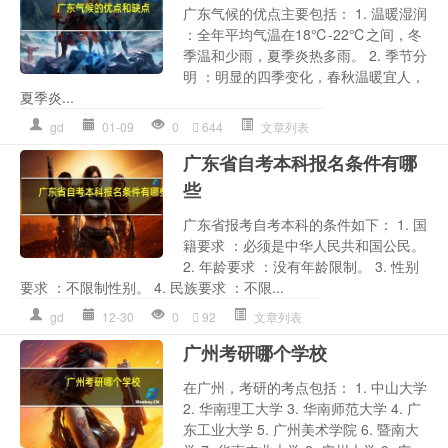
广东气候的优点主要包括： 1. 温暖湿润
：全年平均气温在18℃-22℃之间，冬
季温和少雨，夏季炎热多雨。 2. 季节分
明 ：明显的四季变化，春秋温暖宜人，
夏季炎...
gd
01-09
0
644
文章列表
广东省自考本科报名条件有哪
些
广东省报考自考本科的条件如下： 1. 国
籍要求 ：必须是中华人民共和国公民。
2. 年龄要求 ：没有年龄限制。 3. 性别
要求 ：不限制性别。 4. 民族要求 ：不限...
gd
12-30
0
92
文章列表
广州考研哪个学校
在广州，考研的考点包括： 1. 中山大学
2. 华南理工大学 3. 华南师范大学 4. 广
东工业大学 5. 广州美术学院 6. 暨南大