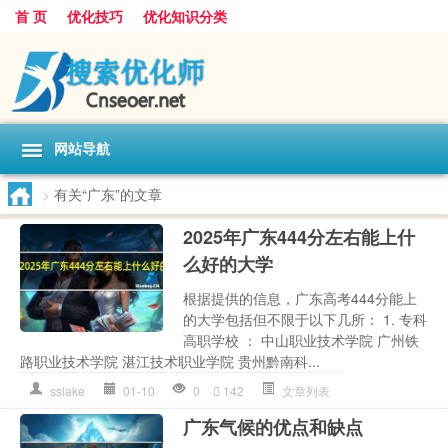
首 页
优化技巧
优化知识分类
网站导航
>
有关“广东”的文章
2025年广东444分左右能上什
么好的大学
根据提供的信息，广东高考444分能上
的大学包括但不限于以下几所： 1. 专科
高职学校 ： 中山职业技术学院 广州铁
路职业技术学院 湛江技术职业学院 贵州黔南科...
sslake
01-10
0
142
文章列表
广东气候的优点和缺点