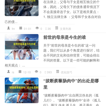
在法律上，父母与子女是相互独立的个
体，因此，父母欠下的债务通常情况下
不会直接牵连子女。以下是相关要点：
1. 独立法律主体 ：父母和子女各自对自
己的债...
fm
01-01
0
36
文章列表
前世的母亲是今生的谁
关于“前世的母亲是今生的谁”这一问
题，我们可以从多个角度进行探讨，结
合不同的文化和信仰背景，可能会得出
不同的答案。以下是一些可能的解释和
相关观点： ...
rs
12-10
0
393
优化技巧
“拔断蒺藜肠肉中”的出处是哪
里
“拔断蒺藜肠肉中”出自两汉佚名的《孤
儿行》。 “拔断蒺藜肠肉中”全诗 《孤儿
行》 两汉 佚名 孤儿生，孤子遇生，命