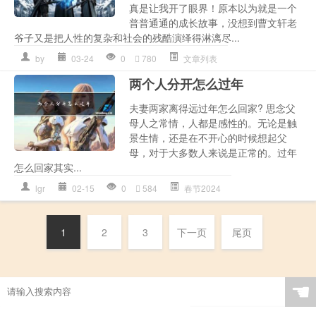
真是让我开了眼界！原本以为就是一个
普普通通的成长故事，没想到曹文轩老
爷子又是把人性的复杂和社会的残酷演绎得淋漓尽...
by
03-24
0
780
文章列表
两个人分开怎么过年
夫妻两家离得远过年怎么回家? 思念父
母人之常情，人都是感性的。无论是触
景生情，还是在不开心的时候想起父
母，对于大多数人来说是正常的。过年
怎么回家其实...
lgr
02-15
0
584
春节2024
1
2
3
下一页
尾页
☚