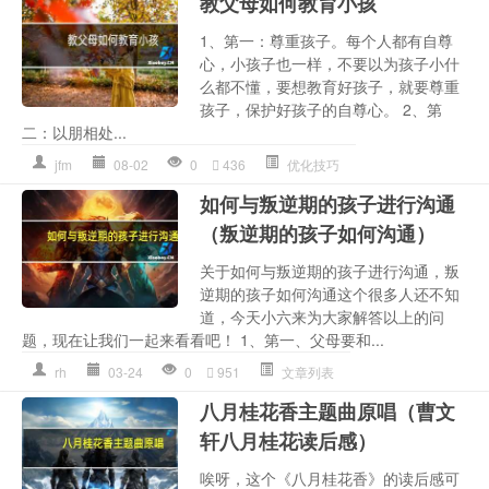
教父母如何教育小孩
1、第一：尊重孩子。每个人都有自尊
心，小孩子也一样，不要以为孩子小什
么都不懂，要想教育好孩子，就要尊重
孩子，保护好孩子的自尊心。 2、第
二：以朋相处...
jfm
08-02
0
436
优化技巧
如何与叛逆期的孩子进行沟通
（叛逆期的孩子如何沟通）
关于如何与叛逆期的孩子进行沟通，叛
逆期的孩子如何沟通这个很多人还不知
道，今天小六来为大家解答以上的问
题，现在让我们一起来看看吧！ 1、第一、父母要和...
rh
03-24
0
951
文章列表
八月桂花香主题曲原唱（曹文
轩八月桂花读后感）
唉呀，这个《八月桂花香》的读后感可