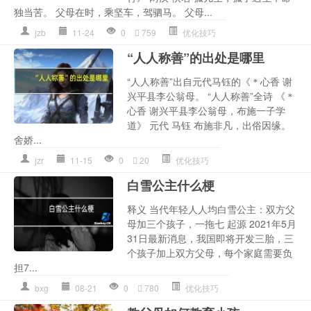
独当苦。 父母在时，乘坚车，驾驷马。 父母...
jzb
11-24
0
759
优化技巧
“人人称善”的出处是哪里
“人人称善”出自元代马钰的《＊心香 谢
兴平县李公翁母。 “人人称善”全诗 《＊
心香 谢兴平县李公翁母，布施一子学
道》 元代 马钰 布施非凡，出俗因缘。
舍娇...
jzr
11-15
0
20
优化技巧
白雪公主什么梗
释义 当代年轻人人均白雪公主：双方父
母加三个孩子，一拖七 起源 2021年5月
31日最新消息，我国即将开发三胎，三
个孩子加上双方父母，每个家庭需要负
担7...
bxg
08-21
0
780
优化技巧