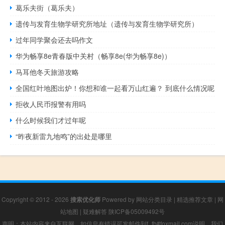
葛乐夫街（葛乐夫）
遗传与发育生物学研究所地址（遗传与发育生物学研究所）
过年同学聚会还去吗作文
华为畅享8e青春版中关村（畅享8e(华为畅享8e)）
马耳他冬天旅游攻略
全国红叶地图出炉！你想和谁一起看万山红遍？ 到底什么情况呢
拒收人民币报警有用吗
什么时候我们才过年呢
“昨夜新雷九地鸣”的出处是哪里
Copyright © 2012 - 2026
搜索优化师
Powered by
网站分类目录
|
精选推荐文章
|
网
站地图
|
疑难解答
陕ICP备05009492号
声明：本站内容来自互联网，如信息有错误可发邮件到f_fb#foxmail.com说明，我们