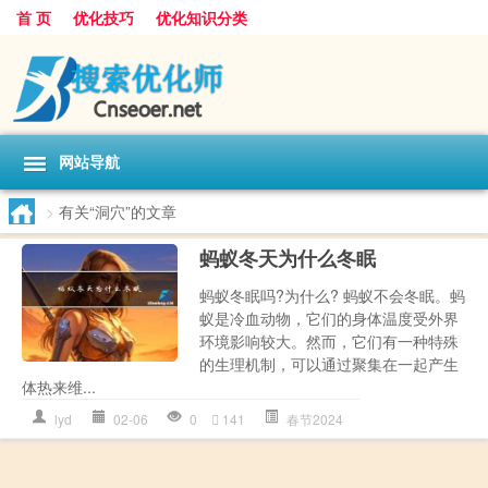
首 页
优化技巧
优化知识分类
网站导航
>
有关“洞穴”的文章
蚂蚁冬天为什么冬眠
蚂蚁冬眠吗?为什么? 蚂蚁不会冬眠。蚂
蚁是冷血动物，它们的身体温度受外界
环境影响较大。然而，它们有一种特殊
的生理机制，可以通过聚集在一起产生
体热来维...
lyd
02-06
0
141
春节2024