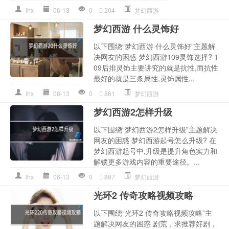
lhx
06-13
0
204
梦幻西游
梦幻西游 什么灵饰好
以下围绕“梦幻西游 什么灵饰好”主题解
决网友的困惑 梦幻西游109灵饰选择? 1
09后排灵饰主要讲究的就是抗性,而抗性
最好的就是三条属性,灵饰属性...
lhx
06-13
0
861
梦幻西游
梦幻西游2怎样升级
以下围绕“梦幻西游2怎样升级”主题解决
网友的困惑 梦幻西游起号怎么升级? 在
梦幻西游起号中,升级是提升角色实力和
解锁更多游戏内容的重要途径。...
lhx
06-13
0
897
梦幻西游
光环2 传奇攻略视频攻略
以下围绕“光环2 传奇攻略视频攻略”主
题解决网友的困惑 剧荒，求推荐好剧，