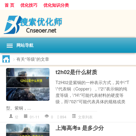
首 页
优化技巧
优化知识分类
网站导航
>
有关“等级”的文章
t2h02是什么材质
T2H02是紫铜的一种表示方式，其中\"T
\"代表铜（Copper），\"2\"表示铜的纯
度等级，\"H\"可能代表材料的硬度等
级，而\"02\"可能代表具体的规格或类
型。紫铜，...
t2
01-11
0
894
文章列表
上海高考a 是多少分