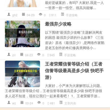
最好是破案的，有吗? 大家好,我是一人
一世界一拾一悟空。很高兴能够...
gh2
04-29
0
911
手游攻略
最强弃少攻略
以下围绕“最强弃少攻略”主题解决网友
的困惑 最强弃少讲的什么故事? 《三生
道诀》原名《最强弃少》,是网络作家鹅
是老五创作的奇幻修真类网络小...
zrr
04-23
0
945
手游攻略
王者荣耀信誉等级介绍（王者
信誉等级最高是多少级 快吧手
游）
大家好，小严来为大家解答以上问题。
王者荣耀信誉等级介绍，王者信誉等级最高是多少级 快吧手游很
多人还不知道，现在让我们一起来看看吧！ 1、王者荣耀手游...
wz
03-24
0
481
文章列表