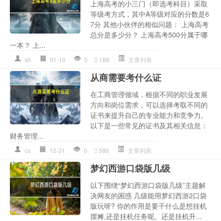
上海高考的小三门（即选考科目）采取
等级考方式，其中A等级对应的分数是6
7分 其他小伙伴的相似问题： 上海高考
总分是多少分？ 上海高考500分属于哪
一本？ 上...
sh
01-10
0
188
文章列表
从商需要考什么证
在工商管理领域，根据不同的职业发展
方向和岗位需求，可以选择考取不同的
证书来提升自己的专业能力和竞争力。
以下是一些常见的证书及其相关信息：
财务管理...
cs
12-31
0
586
文章列表
梦幻西游口袋版几级
以下围绕“梦幻西游口袋版几级”主题解
决网友的困惑 几级能用梦幻西游2口袋
版玩呀? 你的作用是要干什么是想挂机
摆摊,还是挂机任务呢。还是挂机升...