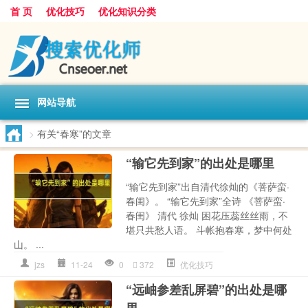
首 页
优化技巧
优化知识分类
网站导航
>
有关“春寒”的文章
“输它先到家”的出处是哪里
“输它先到家”出自清代徐灿的《菩萨蛮·
春闺》。 “输它先到家”全诗 《菩萨蛮·
春闺》 清代 徐灿 困花压蕊丝丝雨，不
堪只共愁人语。 斗帐抱春寒，梦中何处
山。 ...
jzs
11-24
0
372
优化技巧
“远岫参差乱屏碧”的出处是哪