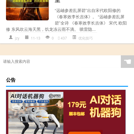
里
“远岫参差乱屏碧”出自宋代欧阳修的
《春寒效李长吉体》。 “远岫参差乱屏
碧”全诗 《春寒效李长吉体》 宋代 欧阳
修 东风吹云海天黑，饥龙冻云雨不滴。 嗔雷隐...
jzy
11-13
0
437
优化技巧
☚
公告