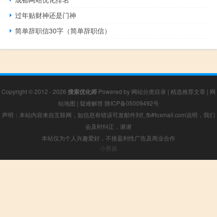
过年贴财神还是门神
简单辞职信30字（简单辞职信）
Copyright © 2012 - 2026
搜索优化师
Powered by
网站分类目录
|
精选推荐文章
|
网
站地图
|
疑难解答
陕ICP备05009492号
声明：本站内容来自互联网，如信息有错误可发邮件到f_fb#foxmail.com说明，我们
会及时纠正，谢谢
本站仅为个人兴趣爱好，不接盈利性广告及商业合作
小男孩