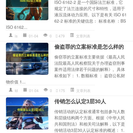
ISO 6162-2 是一个国际法兰标准，它
规定了法兰连接的尺寸和特性，适用于
液压流体动力应用。以下是有关 ISO 61
62-2 标准的关键信息： 标准名称 ：BS
ISO 6162...
is
01-04
0
479
文章列表
偷盗罪的立案标准是怎么样的
偷窃罪的立案标准主要依据《最高人民
法院最高人民检察院关于办理盗窃刑事
案件适用法律若干问题的解释》。具体
标准如下： 1. 数额标准 ： 盗窃公私财
物价值 1...
td
01-04
0
175
文章列表
传销怎么认定3层30人
传销活动的认定标准通常包括参与人数
和层级结构两个方面。根据《中华人民
共和国刑法》和相关司法解释，以下是
传销活动3层30人认定标准的概述： 1.