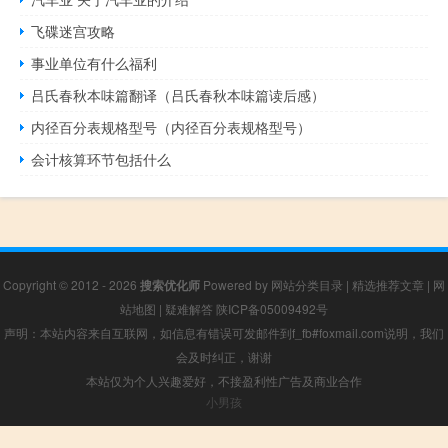
飞碟迷宫攻略
事业单位有什么福利
吕氏春秋本味篇翻译（吕氏春秋本味篇读后感）
内径百分表规格型号（内径百分表规格型号）
会计核算环节包括什么
Copyright © 2012 - 2026
搜索优化师
Powered by
网站分类目录
|
精选推荐文章
|
网
站地图
|
疑难解答
陕ICP备05009492号
声明：本站内容来自互联网，如信息有错误可发邮件到f_fb#foxmail.com说明，我们
会及时纠正，谢谢
本站仅为个人兴趣爱好，不接盈利性广告及商业合作
小男孩