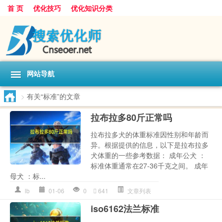
首 页
优化技巧
优化知识分类
网站导航
>
有关“标准”的文章
拉布拉多80斤正常吗
拉布拉多犬的体重标准因性别和年龄而
异。根据提供的信息，以下是拉布拉多
犬体重的一些参考数据： 成年公犬 ：
标准体重通常在27-36千克之间。 成年
母犬 ：标...
lb
01-06
0
641
文章列表
iso6162法兰标准