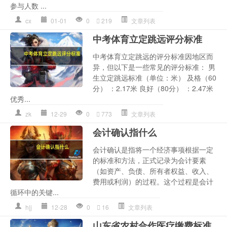
参与人数 ...
cx
01-01
0
219
文章列表
中考体育立定跳远评分标准
中考体育立定跳远的评分标准因地区而
异，但以下是一些常见的评分标准： 男
生立定跳远标准（单位：米） 及格（60
分） ：2.17米 良好（80分） ：2.47米
优秀...
zk
12-29
0
773
文章列表
会计确认指什么
会计确认是指将一个经济事项根据一定
的标准和方法，正式记录为会计要素
（如资产、负债、所有者权益、收入、
费用或利润）的过程。这个过程是会计
循环中的关键...
h|j
12-28
0
16
文章列表
山东省农村合作医疗缴费标准