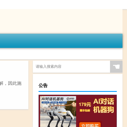
☚
解，因此施
公告