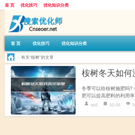
首 页
优化技巧
优化知识分类
首 页
优化技巧
优化知识分类
>
有关“桉树”的文章
桉树冬天如何
冬季可以给桉树施肥吗?
肥可以提高肥料的利用率
asd
02-06
0