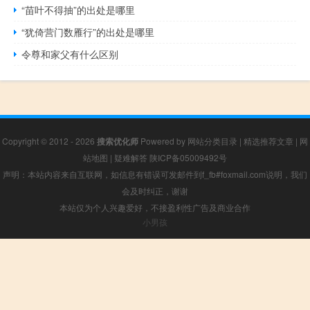
“苗叶不得抽”的出处是哪里
“犹倚营门数雁行”的出处是哪里
令尊和家父有什么区别
Copyright © 2012 - 2026
搜索优化师
Powered by
网站分类目录
|
精选推荐文章
|
网
站地图
|
疑难解答
陕ICP备05009492号
声明：本站内容来自互联网，如信息有错误可发邮件到f_fb#foxmail.com说明，我们
会及时纠正，谢谢
本站仅为个人兴趣爱好，不接盈利性广告及商业合作
小男孩