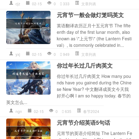
cjz
02-15
0
333
文章列表
元宵节一般会做灯笼吗英文
英语翻译农历正月十五元宵节 The fifte
enth day of the first lunar month, also
known as \"上元节\" (the Lantern Festi
val）, is commonly celebrated in...
yxj
02-15
0
949
文章列表
你过年长过几斤肉英文
你过年长过几斤肉英文 How many pou
nds have you gained during the Chine
se New Year? 中文翻译成英文今天我
好开心啊 I am so happy today. 春节的
英文怎么...
ngn
02-15
0
635
春节2024
元宵节介绍英语5句话
元宵节的英语介绍简短 The Lantern Fe