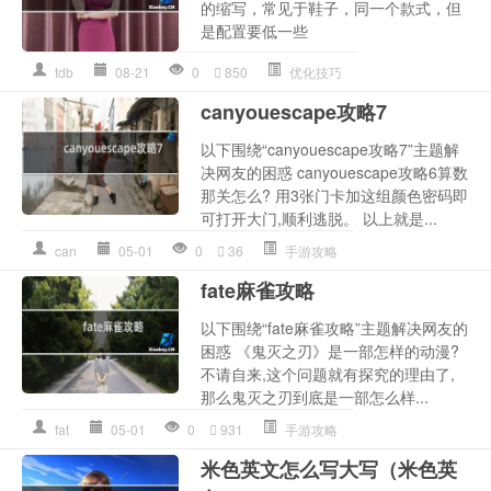
的缩写，常见于鞋子，同一个款式，但
是配置要低一些
tdb
08-21
0
850
优化技巧
canyouescape攻略7
以下围绕“canyouescape攻略7”主题解
决网友的困惑 canyouescape攻略6算数
那关怎么? 用3张门卡加这组颜色密码即
可打开大门,顺利逃脱。 以上就是...
can
05-01
0
36
手游攻略
fate麻雀攻略
以下围绕“fate麻雀攻略”主题解决网友的
困惑 《鬼灭之刃》是一部怎样的动漫?
不请自来,这个问题就有探究的理由了,
那么鬼灭之刃到底是一部怎么样...
fat
05-01
0
931
手游攻略
米色英文怎么写大写（米色英