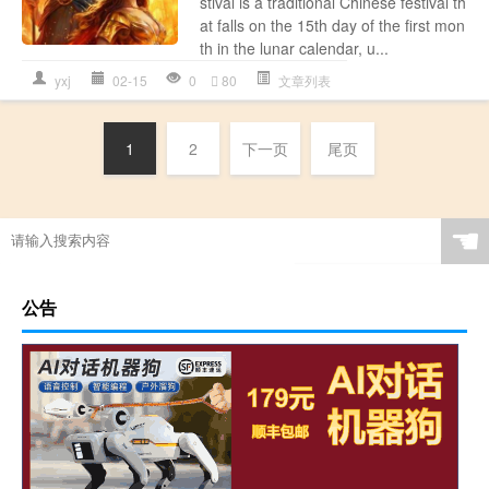
stival is a traditional Chinese festival th
at falls on the 15th day of the first mon
th in the lunar calendar, u...
yxj
02-15
0
80
文章列表
1
2
下一页
尾页
☚
公告