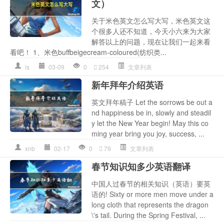
文）
关于米色英文怎么写大写，米色英文这
个很多人还不知道，今天小六来为大家
解答以上的问题，现在让我们一起来看
看吧！ 1、米色buffbeigecream-coloured(纺织类...
ls
03-09
0
254
文章列表
新年拜年介绍英语
英文拜年稿子 Let the sorrows be out a
nd happiness be in, slowly and steadil
y let the New Year begin! May this co
ming year bring you joy, success, ...
xnb
02-17
0
79
文章列表
春节知识知多少英语翻译
中国人过春节的相关知识（英语）要英
语的! Sixty or more men move under a
long cloth that represents the dragon
\'s tail. During the Spring Festival, ...