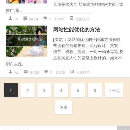
量还是很大的,想知道怎样做好搜索引擎
推广,我...
lw
04-24
2
932
优化技巧
网站性能优化的方法
[摘要]：网站的优化的手段和方法有哪
些所有的营销布局、流程设计、文案、
细节、模板、套路、一对一沟通等等,都
是在洞悉人性的基础上设计的。如果不
明白人性,...
wz
04-23
0
278
优化技巧
1
2
3
4
5
6
下一页
尾页