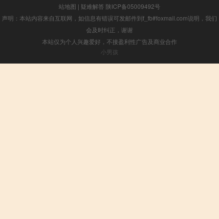
站地图
|
疑难解答
陕ICP备05009492号
声明：本站内容来自互联网，如信息有错误可发邮件到f_fb#foxmail.com说明，我们
会及时纠正，谢谢
本站仅为个人兴趣爱好，不接盈利性广告及商业合作
小男孩