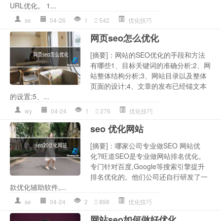
URL优化。 1...
se
04-26
1
542
优化技巧
网页seo怎么优化
[摘要]：网站的SEO优化的手段和方法
有哪些1、目标关键词的准确分析;2、网
站整体结构分析;3、网站目录以及整体
页面的设计;4、文章的发布已经锚文本
的设置;5、...
wy
04-24
1
276
优化技巧
seo 优化网站
[摘要]：哪家公司专业做SEO 网站优
化?旺道SEO是专业做网站排名优化。
专门针对百度,Google等搜索引擎提升
排名优化的。他们公司还自行研发了一
款优化辅助软件,...
se
04-24
2
898
优化技巧
网站seo如何做好优化