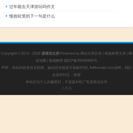
过年能去天津游玩吗作文
慢捻轻笼的下一句是什么
Copyright © 2012 - 2026
搜索优化师
Powered by
网站分类目录
|
精选推荐文章
|
网
站地图
|
疑难解答
陕ICP备05009492号
声明：本站内容来自互联网，如信息有错误可发邮件到f_fb#foxmail.com说明，我们
会及时纠正，谢谢
本站仅为个人兴趣爱好，不接盈利性广告及商业合作
小男孩