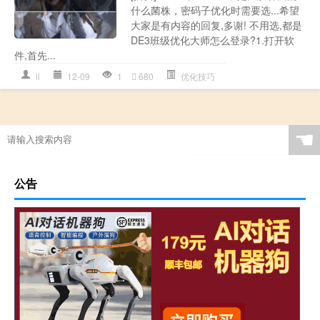
什么菌株，密码子优化时需要选...希望
大家是有内容的回复,多谢! 不用选,都是
DE3班级优化大师怎么登录?1.打开软
件,首先...
ll
12-09
1
680
优化技巧
☚
公告