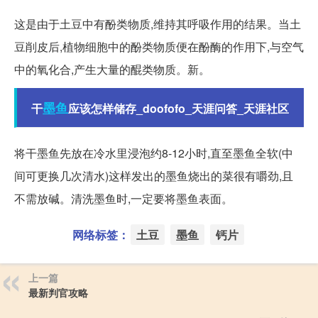
这是由于土豆中有酚类物质,维持其呼吸作用的结果。当土
豆削皮后,植物细胞中的酚类物质便在酚酶的作用下,与空气
中的氧化合,产生大量的醌类物质。新。
墨鱼
干
应该怎样储存_doofofo_天涯问答_天涯社区
将干墨鱼先放在冷水里浸泡约8-12小时,直至墨鱼全软(中
间可更换几次清水)这样发出的墨鱼烧出的菜很有嚼劲,且
不需放碱。清洗墨鱼时,一定要将墨鱼表面。
网络标签：
土豆
墨鱼
钙片
上一篇
最新判官攻略