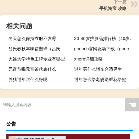
下一篇
手机淘宝 攻略
相关问题
冬天怎么保持衣服不发霉
30-40岁护肤品排行榜（40岁护肤品排行榜）
吕氏春秋本味篇翻译（吕氏春秋本味篇读后感）
generic官网驱动下载（generic 18bw 7）
大连大学特色王牌专业有哪些
xhero详细攻略
元宵节喝元宵茶代表什么
过年买什么轿车合适男生
养猪过年吃什么好呢
过年怎么给老婆送鲜花给她
☚
公告