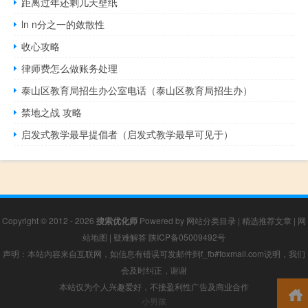
距离过年还剩几天壁纸
ln n分之一的敛散性
收心攻略
律师费怎么做账务处理
泰山区教育局招生办公室电话（泰山区教育局招生办）
禁地之战 攻略
启发式教学最早提倡者（启发式教学最早可见于）
Copyright © 2012 - 2026
搜索优化师
Powered by
网站分类目录
|
精选推荐文章
|
网
站地图
|
疑难解答
陕ICP备05009492号
声明：本站内容来自互联网，如信息有错误可发邮件到f_fb#foxmail.com说明，我们
会及时纠正，谢谢
本站仅为个人兴趣爱好，不接盈利性广告及商业合作
小男孩