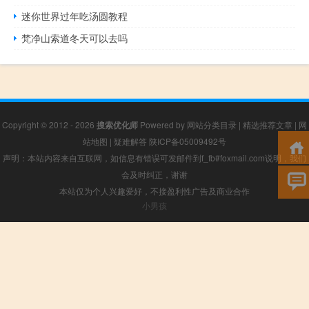
迷你世界过年吃汤圆教程
梵净山索道冬天可以去吗
Copyright © 2012 - 2026
搜索优化师
Powered by
网站分类目录
|
精选推荐文章
|
网
站地图
|
疑难解答
陕ICP备05009492号
声明：本站内容来自互联网，如信息有错误可发邮件到f_fb#foxmail.com说明，我们
会及时纠正，谢谢
本站仅为个人兴趣爱好，不接盈利性广告及商业合作
小男孩