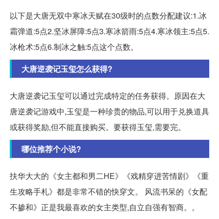
以下是大唐无双中寒冰天赋在30级时的点数分配建议:1.冰
霜弹道:5点2.坚冰屏障:5点3.寒冰箭雨:5点4.寒冰领主:5点5.
冰枪术:5点6.制冰之触:5点这个点数。
大唐逆袭记玉玺怎么获得?
大唐逆袭记玉玺可以通过完成特定的任务获得。原因在大
唐逆袭记游戏中,玉玺是一种珍贵的物品,可以用于兑换道具
或获得奖励,但不能直接购买。要获得玉玺,需要完。
哪位推荐个小说?
扶华大大的《女主都和男二HE》《戏精穿进苦情剧》《重
生攻略手札》都是非常不错的快穿文。 风流书呆的《女配
不掺和》正是我最喜欢的女主类型,自立自强有智商。。