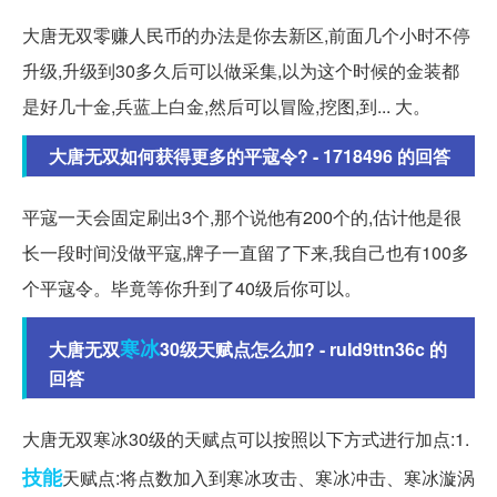
大唐无双零赚人民币的办法是你去新区,前面几个小时不停
升级,升级到30多久后可以做采集,以为这个时候的金装都
是好几十金,兵蓝上白金,然后可以冒险,挖图,到... 大。
大唐无双如何获得更多的平寇令? - 1718496 的回答
平寇一天会固定刷出3个,那个说他有200个的,估计他是很
长一段时间没做平寇,牌子一直留了下来,我自己也有100多
个平寇令。毕竟等你升到了40级后你可以。
寒冰
大唐无双
30级天赋点怎么加? - ruId9ttn36c 的
回答
大唐无双寒冰30级的天赋点可以按照以下方式进行加点:1.
技能
天赋点:将点数加入到寒冰攻击、寒冰冲击、寒冰漩涡