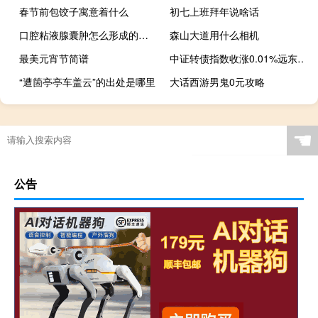
春节前包饺子寓意着什么
初七上班拜年说啥话
口腔粘液腺囊肿怎么形成的（口腔粘液腺囊肿的危害）
森山大道用什么相机
最美元宵节简谱
中证转债指数收涨0.01%远东转债涨近11%声迅转债涨超5%天康转债、宏昌转债跌20%
“遭箇亭亭车盖云”的出处是哪里
大话西游男鬼0元攻略
☚
公告