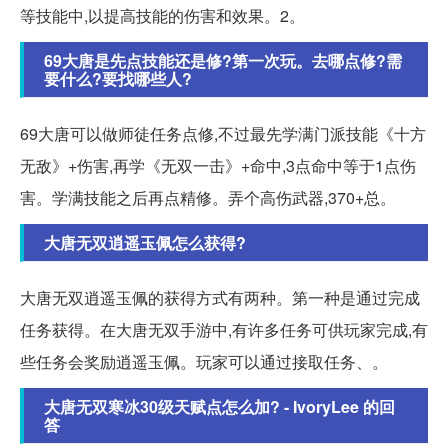
等技能中,以提高技能的伤害和效果。2。
69大唐是先点技能还是修?第一次玩。去哪点修?需
要什么?要找哪些人?
69大唐可以做师徒任务点修,不过最先学满门派技能《十方
无敌》+伤害,再学《无双一击》+命中,3点命中等于1点伤
害。学满技能之后再点精修。弄个高伤武器,370+总。
大唐无双逍遥玉佩怎么获得?
大唐无双逍遥玉佩的获得方式有两种。第一种是通过完成
任务获得。在大唐无双手游中,有许多任务可供玩家完成,有
些任务会奖励逍遥玉佩。玩家可以通过接取任务、。
大唐无双寒冰30级天赋点怎么加? - IvoryLee 的回
答