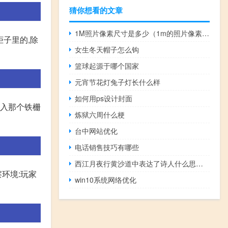
猜你想看的文章
1M照片像素尺寸是多少（1m的照片像素是多少）
柜子里的,除
女生冬天帽子怎么钩
篮球起源于哪个国家
元宵节花灯兔子灯长什么样
如何用ps设计封面
进入那个铁栅
炼狱六周什么梗
台中网站优化
电话销售技巧有哪些
西江月夜行黄沙道中表达了诗人什么思想感情
环境:玩家
win10系统网络优化