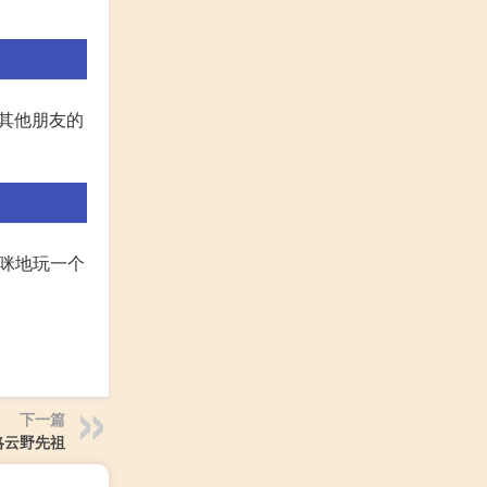
合其他朋友的
咪咪地玩一个
下一篇
略云野先祖