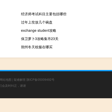
经济师考试科目主要包括哪些
过年上坟放几个碗盘
exchange student攻略
保卫萝卜3攻略集市23关
朔州冬天校服在哪买
网站地图
|
疑难解答
陕ICP备05009492号
，我们会及时纠正，谢谢