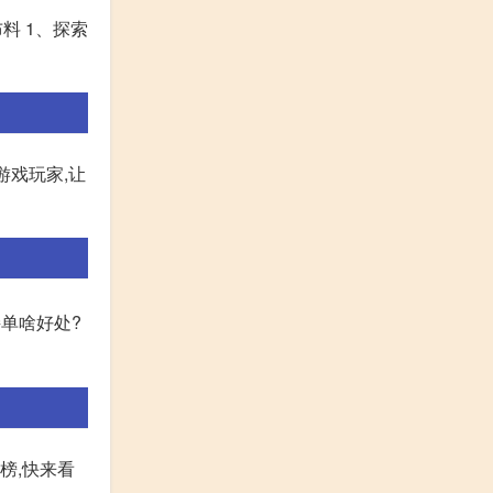
料 1、探索
游戏玩家,让
单啥好处?
榜,快来看