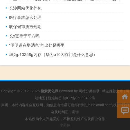
长沙网站优化外包
医疗事故怎么处理
取保候审折抵刑期
长x宽等于平方吗
“明明道在堪消息”的出处是哪里
华为p10256g闪存（华为p10闪存门是什么意思）
Copyright © 2012 - 2026
搜索优化师
Powered by
网站分类目录
|
精选推荐文章
|
网
站地图
|
疑难解答
陕ICP备05009492号
声明：本站内容来自互联网，如信息有错误可发邮件到f_fb#foxmail.com说明，我们
会及时纠正，谢谢
本站仅为个人兴趣爱好，不接盈利性广告及商业合作
小男孩