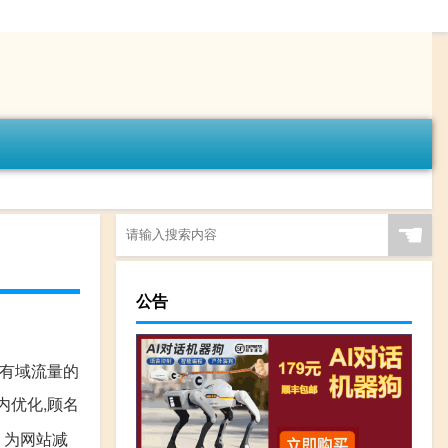
☚
公告
公有域流量的
内优化,顾名
 为网站减