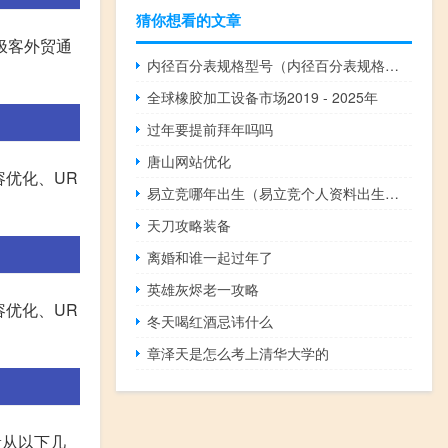
猜你想看的文章
极客外贸通
内径百分表规格型号（内径百分表规格型号）
全球橡胶加工设备市场2019 - 2025年
过年要提前拜年吗吗
唐山网站优化
容优化、UR
易立竞哪年出生（易立竞个人资料出生年月日）
天刀攻略装备
离婚和谁一起过年了
英雄灰烬老一攻略
容优化、UR
冬天喝红酒忌讳什么
章泽天是怎么考上清华大学的
般从以下几