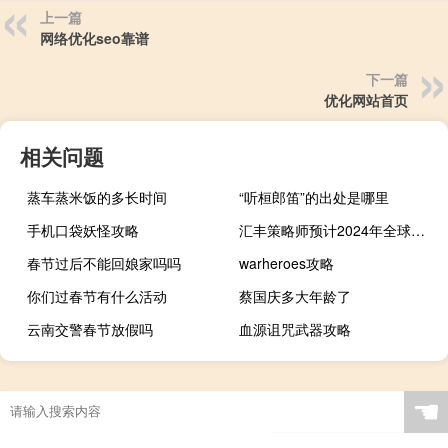
上一篇
网络优化seo靠谱
下一篇
优化网站首页
相关问题
蒸车蒸米饭的多长时间
“听桓郎笛”的出处是哪里
手机口袋妖怪攻略
汇丰策略师预计2024年全球股市将上涨10%
春节过后不能回娘家吗吗
warheroes攻略
你们过春节有什么活动
蔡国庆多大年龄了
云南交警春节放假吗
血源诅咒武器攻略
☚