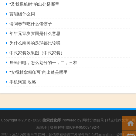
“及我系船时”的出处是哪里
蕒能组什么词
请问春节吃什么馅饺子
年年元宵岁岁同是什么意思
为什么南美的足球都比较强
中式家装效果图（中式家装）
居民用电，怎么划分的一，二，三档
“安得杖拿相印可”的出处是哪里
手机淘宝 攻略
Copyright © 2012 - 2026
搜索优化师
Powered by
网站分类目录
|
精选推荐文章
|
网
站地图
|
疑难解答
陕ICP备05009492号
声明：本站内容来自互联网，如信息有错误可发邮件到f_fb#foxmail.com说明，我们