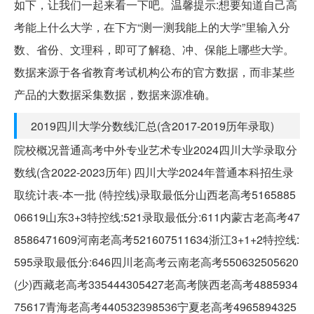
如下，让我们一起来看一下吧。温馨提示:想要知道自己高
考能上什么大学，在下方“测一测我能上的大学”里输入分
数、省份、文理科，即可了解稳、冲、保能上哪些大学。
数据来源于各省教育考试机构公布的官方数据，而非某些
产品的大数据采集数据，数据来源准确。
2019四川大学分数线汇总(含2017-2019历年录取)
院校概况普通高考中外专业艺术专业2024四川大学录取分
数线(含2022-2023历年) 四川大学2024年普通本科招生录
取统计表-本一批 (特控线)录取最低分山西老高考5165885
06619山东3+3特控线:521录取最低分:611内蒙古老高考47
8586471609河南老高考521607511634浙江3+1+2特控线:
595录取最低分:646四川老高考云南老高考550632505620
(少)西藏老高考335444305427老高考陕西老高考4885934
75617青海老高考440532398536宁夏老高考4965894325