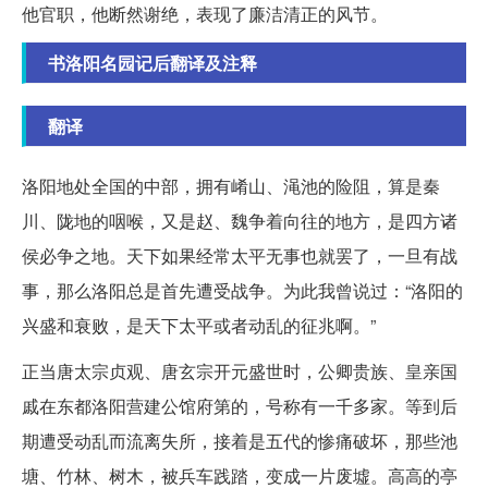
他官职，他断然谢绝，表现了廉洁清正的风节。
书洛阳名园记后翻译及注释
翻译
洛阳地处全国的中部，拥有崤山、渑池的险阻，算是秦
川、陇地的咽喉，又是赵、魏争着向往的地方，是四方诸
侯必争之地。天下如果经常太平无事也就罢了，一旦有战
事，那么洛阳总是首先遭受战争。为此我曾说过：“洛阳的
兴盛和衰败，是天下太平或者动乱的征兆啊。”
正当唐太宗贞观、唐玄宗开元盛世时，公卿贵族、皇亲国
戚在东都洛阳营建公馆府第的，号称有一千多家。等到后
期遭受动乱而流离失所，接着是五代的惨痛破坏，那些池
塘、竹林、树木，被兵车践踏，变成一片废墟。高高的亭