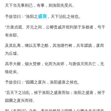
天下当无事则已，有事，则洛阳先受兵。
盛衰
予故尝曰：“洛阳之
，天下治乱之候也。
”方唐贞观、开元之间，公卿贵戚开馆列第于东都者，号千
有余邸。
及其乱离，继以五季之酷，其池塘竹树，兵车蹂践，废而
为丘墟。
高亭大榭，烟火焚燎，化而为灰烬，与唐俱灭而共亡，无
馀处矣。
予故尝曰：“园圃之废兴，洛阳盛衰之候也。
”且天下之治乱，候于洛阳之盛衰而知；洛阳之盛衰，候于
园圃之废兴而得。
则《名园记》之作，予岂徒然哉？呜呼！公卿大夫方进于