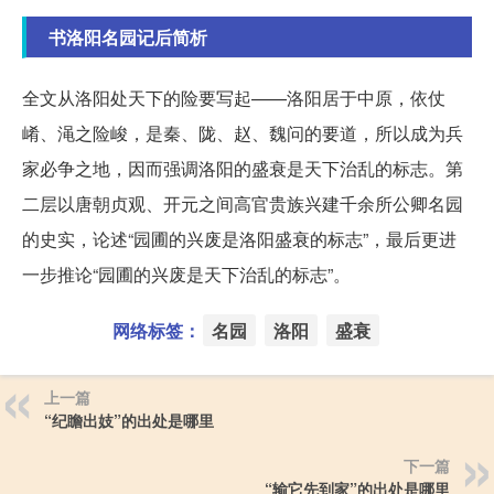
书洛阳名园记后简析
全文从洛阳处天下的险要写起——洛阳居于中原，依仗
崤、渑之险峻，是秦、陇、赵、魏问的要道，所以成为兵
家必争之地，因而强调洛阳的盛衰是天下治乱的标志。第
二层以唐朝贞观、开元之间高官贵族兴建千余所公卿名园
的史实，论述“园圃的兴废是洛阳盛衰的标志”，最后更进
一步推论“园圃的兴废是天下治乱的标志”。
网络标签：
名园
洛阳
盛衰
上一篇
“纪瞻出妓”的出处是哪里
下一篇
“输它先到家”的出处是哪里