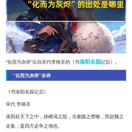
洛阳
名园
“化而为灰烬”出自宋代李格非的《书
记后》。
“化而为灰烬”全诗
《书洛阳名园记后》
宋代 李格非
洛阳处天下之中，挟崤渑之阻，当秦陇之襟喉，而赵魏之
走集，盖四方必争之地也。