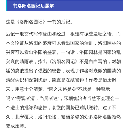
书洛阳名园记后题解
这是《洛阳名园记》一书的后记。
后记一般交代写作缘由和经过，很难有振聋发聩之语。而
本文论证从洛阳的盛衰可以看出国家的治乱，洛阳园林的
兴废可以看出洛阳的盛衰。一句话，洛阳园林是国家治乱
兴衰的晴雨表，指出《洛阳名园记》不是白白写的，对朝
廷的腐败提出了强烈的忠告，表现了作者对衰微的国势的
清醒认识和深刻忧虑，简直是在敲警钟！作者是借唐讽
宋，用意十分清楚。“唐之末路是矣”不就是一种警示
吗？“旁观者清，当局者迷”，宋朝统治者当然不会理会一
个进士的批评和忠告，衰微的国势已难以逆转。过了不
久，北宋覆灭，洛阳沦陷，繁丽多姿的众多洛阳名园顿然
变成废墟。