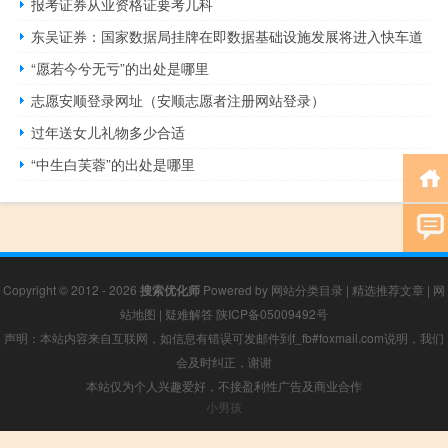
报考证券从业资格证要考几科
东吴证券：国家数据局挂牌在即数据基础设施发展将进入快车道
“愿若今兮无亏”的出处是哪里
志愿安顺登录网址（安顺志愿者注册网站登录）
过年送女儿礼物多少合适
“中生白芙蓉”的出处是哪里
Copyright © 2012 - 2026
搜索优化师
Powered by
网站分类目录
|
精选推荐文章
|
网
站地图
|
疑难解答
陕ICP备05009492号
声明：本站内容来自互联网，如信息有错误可发邮件到f_fb#foxmail.com说明，我们
会及时纠正，谢谢
本站仅为个人兴趣爱好，不接盈利性广告及商业合作
小男孩