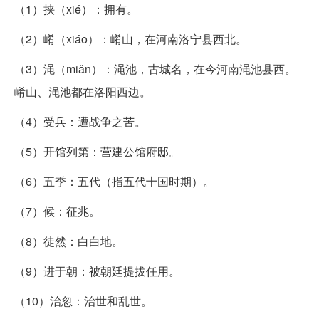
（1）挟（xié）：拥有。
（2）崤（xiáo）：崤山，在河南洛宁县西北。
（3）渑（miǎn）：渑池，古城名，在今河南渑池县西。
崤山、渑池都在洛阳西边。
（4）受兵：遭战争之苦。
（5）开馆列第：营建公馆府邸。
（6）五季：五代（指五代十国时期）。
（7）候：征兆。
（8）徒然：白白地。
（9）进于朝：被朝廷提拔任用。
（10）治忽：治世和乱世。