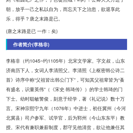
朝，放乎一己之私以自为，而忘天下之治忽，欲退享此
乐，得乎？唐之末路是已。
(唐之末路是已 一作：矣)
作者简介(李格非)
李格非（约1045~约1105年）北宋文学家。字文叔，山东
济南历下人，女词人李清照父。李清照《上枢密韩公诗二
首》诗序中称“父祖皆出韩公门下”，可知其父祖辈皆为“蚤
有盛名，识量英伟”（《宋史
·韩琦传》）的学士韩琦的门
下士。幼时聪敏警俊，刻意于经学，著《礼记说》数十万
言。宋神宗熙宁九年（1076年）中进士，初任冀州（今河
北冀县）司户参军、试学官，后为郓州（今山东东平）教
授。宋代有兼职兼薪制度，郡守见他清贫，欲让他兼任其