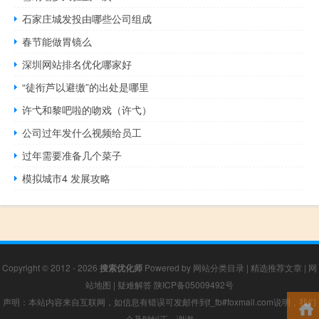
石家庄城发投由哪些公司组成
春节能做胃镜么
深圳网站排名优化哪家好
“徒衔芦以避缴”的出处是哪里
许弋和黎吧啦的吻戏（许弋）
公司过年发什么视频给员工
过年需要准备几个菜子
模拟城市4 发展攻略
Copyright © 2012 - 2026
搜索优化师
Powered by
网站分类目录
|
精选推荐文章
|
网
站地图
|
疑难解答
陕ICP备05009492号
声明：本站内容来自互联网，如信息有错误可发邮件到f_fb#foxmail.com说明，我们
会及时纠正，谢谢