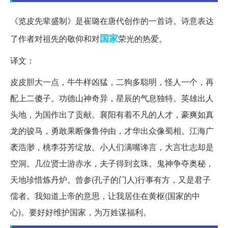
《览皮先辈盛制》是崔璐在唐代创作的一首诗。诗意表达
国家
了作者对祖先的敬仰和对
荣光的热爱。
译文：
皮皮胆大一点，牛牛样凶猛，二狗多聪明，怪人一个，再
配上二傻子。功德山神奇异，星辰的气息独特。英雄出人
头地，为国作出了贡献。襄阳有着不凡的人才，豪爽如真
龙的骏马，勇敢果断像鲁仲由，才华出众像蜀相。江海广
袤浩渺，桃李芬芳绽放。小人们满嘴谗言，大言壮志却是
空洞。几位贤士游赤水，夫子得到玄珠。鬼神争夺奥秘，
天地珍惜炼丹炉。曾参(孔子的门人)行事有方，又是君子
儒者。我知道上帝的意思，让我居住在黄枢(国家的中
心)。要好好维护国家，为万姓谋福利。