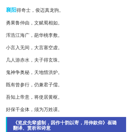
襄阳
得奇士，俊迈真龙驹。
勇果鲁仲由，文赋蜀相如。
浑浩江海广，葩华桃李敷。
小言入无间，大言塞空虚。
几人游赤水，夫子得玄珠。
鬼神争奥秘，天地惜洪炉。
既有曾参行，仍兼君子儒。
吾知上帝意，将使居黄枢。
好保千金体，须为万姓谟。
《览皮先辈盛制，因作十韵以寄，用伸款仰》崔璐
翻译、赏析和诗意