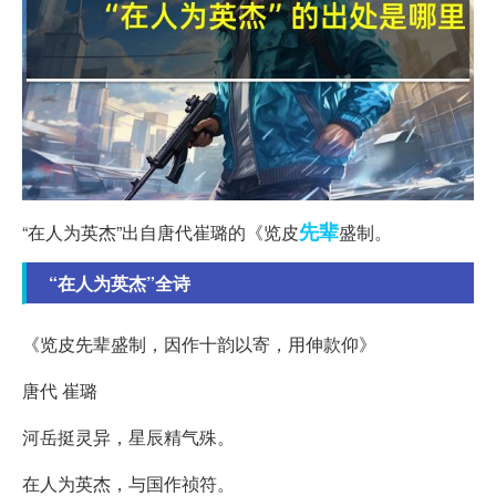
先辈
“在人为英杰”出自唐代崔璐的《览皮
盛制。
“在人为英杰”全诗
《览皮先辈盛制，因作十韵以寄，用伸款仰》
唐代 崔璐
河岳挺灵异，星辰精气殊。
在人为英杰，与国作祯符。