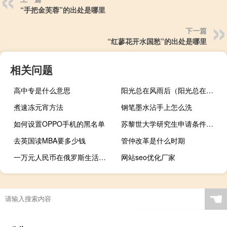
“手把金芙蓉”的出处是哪里
下一篇
“红蓼花开水国愁”的出处是哪里
相关问题
高中专是什么意思
阳光总在风雨后（阳光总在风雨后原唱歌词）
煮速冻元宵方法
钢笔墨水沾手上怎么洗
如何设置OPPO手机的黑名单
苏黎世大学研究生申请条件是什么
去英国读MBA要多少钱
管仲改革是什么时期
一万元人民币在俄罗斯生活多久（一万元人民币有多重）
网站seo优化厂家
☚