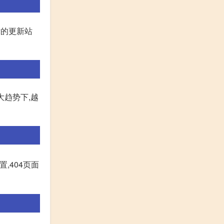
律的更新站
大趋势下,越
置,404页面