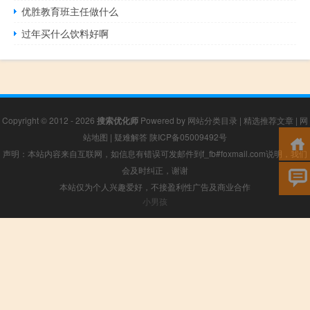
优胜教育班主任做什么
过年买什么饮料好啊
Copyright © 2012 - 2026
搜索优化师
Powered by
网站分类目录
|
精选推荐文章
|
网
站地图
|
疑难解答
陕ICP备05009492号
声明：本站内容来自互联网，如信息有错误可发邮件到f_fb#foxmail.com说明，我们
会及时纠正，谢谢
本站仅为个人兴趣爱好，不接盈利性广告及商业合作
小男孩