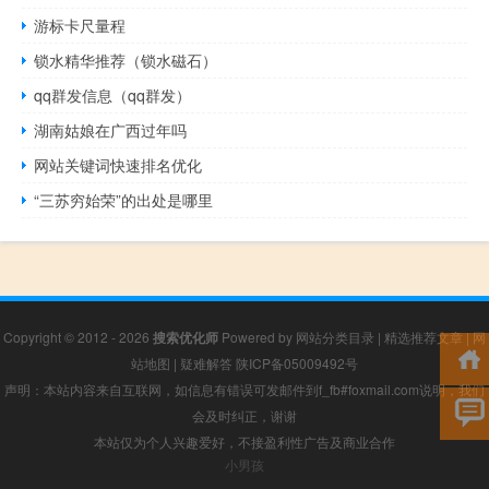
游标卡尺量程
锁水精华推荐（锁水磁石）
qq群发信息（qq群发）
湖南姑娘在广西过年吗
网站关键词快速排名优化
“三苏穷始荣”的出处是哪里
Copyright © 2012 - 2026
搜索优化师
Powered by
网站分类目录
|
精选推荐文章
|
网
站地图
|
疑难解答
陕ICP备05009492号
声明：本站内容来自互联网，如信息有错误可发邮件到f_fb#foxmail.com说明，我们
会及时纠正，谢谢
本站仅为个人兴趣爱好，不接盈利性广告及商业合作
小男孩