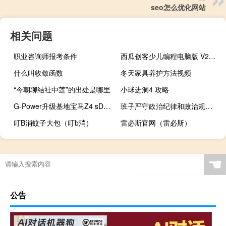
seo怎么优化网站
相关问题
职业咨询师报考条件
西瓜创客少儿编程电脑版 V2.4.4 官方PC版（西瓜创客少儿编程电脑版 V2.4.4 官方PC版功能简介）
什么叫收敛函数
冬天家具养护方法视频
“今朝聊结社中莲”的出处是哪里
小球进洞4 攻略
G-Power升级基地宝马Z4 sDrive18i至204 PS
班子严守政治纪律和政治规矩方面存在的问题（班子政治纪律和政治规矩方面存在的问题）
叮B消蚊子大包（叮b消）
雷必斯官网（雷必斯）
☚
公告