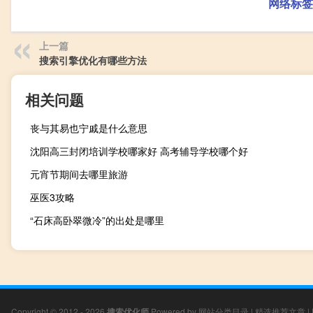
网络标签
上一篇
搜索引擎优化有哪些方法
相关问题
丧与其易也宁戚是什么意思
沈阳高三封闭培训学校哪家好 高考辅导学校哪个好
元宵节期间去哪里旅游
巫医3攻略
“石床高卧翠微冷”的出处是哪里
Copyright © 2012 - 2026
搜索优化师
Powered by
网站分类目录
|
精选推荐文章
|