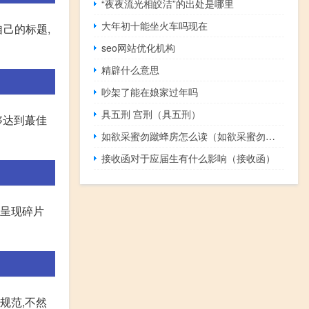
“夜夜流光相皎洁”的出处是哪里
大年初十能坐火车吗现在
自己的标题,
seo网站优化机构
精辟什么意思
吵架了能在娘家过年吗
具五刑 宫刑（具五刑）
够达到蕞佳
如欲采蜜勿蹴蜂房怎么读（如欲采蜜勿蹴蜂房）
接收函对于应届生有什么影响（接收函）
越呈现碎片
规范,不然