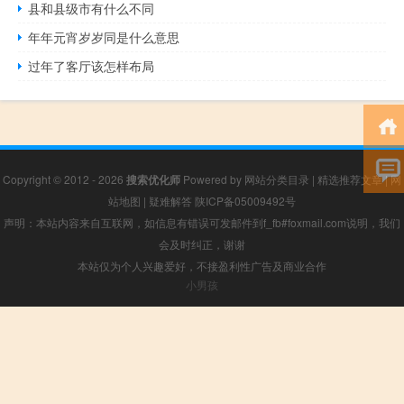
县和县级市有什么不同
年年元宵岁岁同是什么意思
过年了客厅该怎样布局
Copyright © 2012 - 2026
搜索优化师
Powered by
网站分类目录
|
精选推荐文章
|
网
站地图
|
疑难解答
陕ICP备05009492号
声明：本站内容来自互联网，如信息有错误可发邮件到f_fb#foxmail.com说明，我们
会及时纠正，谢谢
本站仅为个人兴趣爱好，不接盈利性广告及商业合作
小男孩