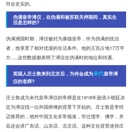
符合史实的。
伪满皇帝溥仪，在伪满和被苏联关押期间，真实生
活是怎样的?
伪满洲国时期，溥仪被封为康德皇帝，作为伪满的统治
者，他享受了相对优渥的生活条件。他的王宫占地17万平
方......这些数据都表明了溥仪在伪满时的地位和待遇。
末代
英国人庄士敦来到北京后，为何会成为
皇帝溥
仪的老师?
庄士敦成为末代皇帝溥仪的帝师是在1918年逊清小朝廷决
定为溥仪找一位外国师傅的背景下开始的。庄士敦是李经
迈推荐的，他对中国文化非常痴迷，学过儒学、佛学，并
且还会讲广东话、山东话、北京话。这种文化背景使得庄