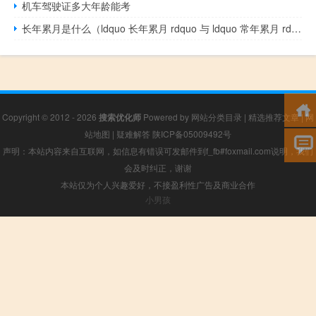
机车驾驶证多大年龄能考
长年累月是什么（ldquo 长年累月 rdquo 与 ldquo 常年累月 rdquo 的区别）
Copyright © 2012 - 2026
搜索优化师
Powered by
网站分类目录
|
精选推荐文章
|
网
站地图
|
疑难解答
陕ICP备05009492号
声明：本站内容来自互联网，如信息有错误可发邮件到f_fb#foxmail.com说明，我们
会及时纠正，谢谢
本站仅为个人兴趣爱好，不接盈利性广告及商业合作
小男孩