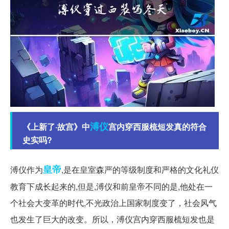
溥仪
《上新了·故宫》中
宫内穿西服梳短发真的符合
史实吗?
皇帝
溥仪作为
,是在皇室森严的等级制度和严格的文化礼仪
教育下成长起来的,但是,溥仪和前皇帝不同的是,他处在一
个社会大变革的时代,不光政治上国家制度变了，社会风气
也发生了巨大的改变。所以，溥仪宫内穿西服梳短发也是