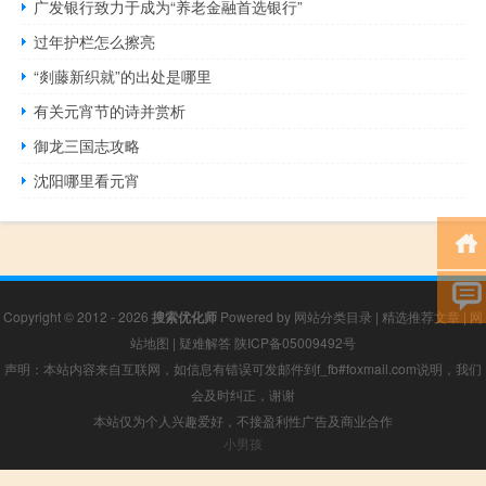
广发银行致力于成为“养老金融首选银行”
过年护栏怎么擦亮
“剡藤新织就”的出处是哪里
有关元宵节的诗并赏析
御龙三国志攻略
沈阳哪里看元宵
Copyright © 2012 - 2026
搜索优化师
Powered by
网站分类目录
|
精选推荐文章
|
网
站地图
|
疑难解答
陕ICP备05009492号
声明：本站内容来自互联网，如信息有错误可发邮件到f_fb#foxmail.com说明，我们
会及时纠正，谢谢
本站仅为个人兴趣爱好，不接盈利性广告及商业合作
小男孩