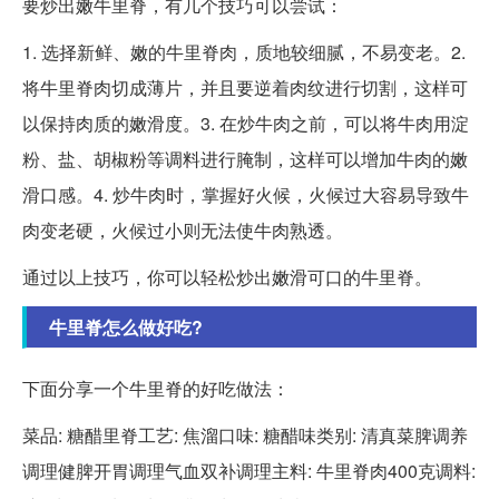
要炒出嫩牛里脊，有几个技巧可以尝试：
1. 选择新鲜、嫩的牛里脊肉，质地较细腻，不易变老。2.
将牛里脊肉切成薄片，并且要逆着肉纹进行切割，这样可
以保持肉质的嫩滑度。3. 在炒牛肉之前，可以将牛肉用淀
粉、盐、胡椒粉等调料进行腌制，这样可以增加牛肉的嫩
滑口感。4. 炒牛肉时，掌握好火候，火候过大容易导致牛
肉变老硬，火候过小则无法使牛肉熟透。
通过以上技巧，你可以轻松炒出嫩滑可口的牛里脊。
牛里脊怎么做好吃?
下面分享一个牛里脊的好吃做法：
菜品: 糖醋里脊工艺: 焦溜口味: 糖醋味类别: 清真菜脾调养
调理健脾开胃调理气血双补调理主料: 牛里脊肉400克调料: