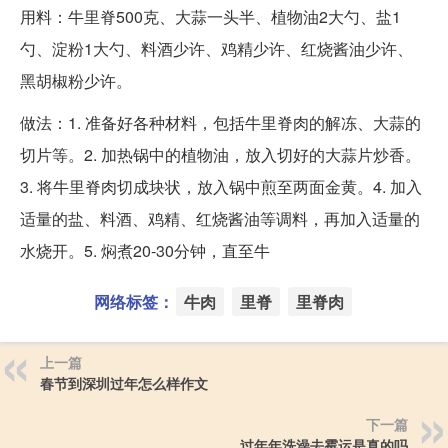
用料：牛里脊500克、大蒜一头半、植物油2大勺、盐1
勺、淀粉1大勺、料酒少许、鸡精少许、红烧酱油少许、
黑胡椒粉少许。
做法：1. 准备好各种材料，包括牛里脊肉的解冻、大蒜的
切片等。2. 加热锅中的植物油，放入切好的大蒜片炒香。
3. 将牛里脊肉切成块状，放入锅中煎至两面金黄。4. 加入
适量的盐、料酒、鸡精、红烧酱油等调料，再加入适量的
水烧开。5. 焖煮20-30分钟，直至牛
网络标签：
牛肉
里脊
里脊肉
上一篇
春节到深圳过年怎么样作文
下一篇
过年年洗澡去霉运是真的吗