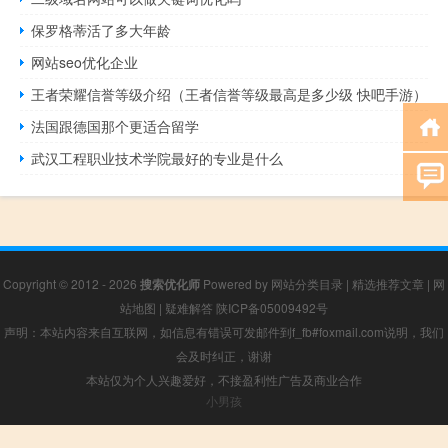
保罗格蒂活了多大年龄
网站seo优化企业
王者荣耀信誉等级介绍（王者信誉等级最高是多少级 快吧手游）
法国跟德国那个更适合留学
武汉工程职业技术学院最好的专业是什么
Copyright © 2012 - 2026
搜索优化师
Powered by
网站分类目录
|
精选推荐文章
|
网
站地图
|
疑难解答
陕ICP备05009492号
声明：本站内容来自互联网，如信息有错误可发邮件到f_fb#foxmail.com说明，我们
会及时纠正，谢谢
本站仅为个人兴趣爱好，不接盈利性广告及商业合作
小男孩