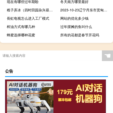
现在有哪些过年期盼
冬天南方哪里最好
稚子弄冰（四时田园杂兴昼出耘田夜绩麻）
2023-10-23辽宁丹东市宽甸满族自治县(大球盖菇)的报价是多少
長虹电视怎么进入工厂模式
网站的优化多少钱
榨油方式有哪几种
过年摆摊的鱼叫什么
蜂蜜选择哪种花蜜
所有的花都是春节开花吗
☚
公告