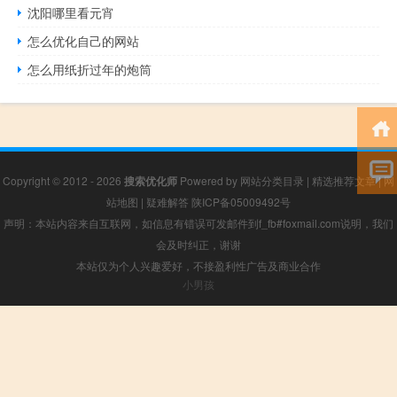
沈阳哪里看元宵
怎么优化自己的网站
怎么用纸折过年的炮筒
Copyright © 2012 - 2026
搜索优化师
Powered by
网站分类目录
|
精选推荐文章
|
网
站地图
|
疑难解答
陕ICP备05009492号
声明：本站内容来自互联网，如信息有错误可发邮件到f_fb#foxmail.com说明，我们
会及时纠正，谢谢
本站仅为个人兴趣爱好，不接盈利性广告及商业合作
小男孩