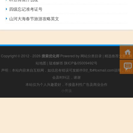
四级忘记准考证号
山河大海春节旅游攻略英文
Copyright © 2012 - 2026
搜索优化师
Powered by
网站分类目录
|
精选推荐文章
|
网
站地图
|
疑难解答
陕ICP备05009492号
声明：本站内容来自互联网，如信息有错误可发邮件到f_fb#foxmail.com说明，我们
会及时纠正，谢谢
本站仅为个人兴趣爱好，不接盈利性广告及商业合作
小男孩