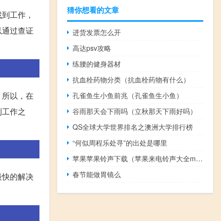
猜你想看的文章
找到工作，
以通过查证
进货发票怎么开
高达psv攻略
练腰的健身器材
抗血栓药物分类（抗血栓药物有什么）
。所以，在
孔雀鱼生小鱼前兆（孔雀鱼生小鱼）
到工作之
谷雨那天会下雨吗（立秋那天下雨好吗）
QS全球大学世界排名之澳洲大学排行榜
“何似周程乐处寻”的出处是哪里
苹果苹果铃声下载（苹果来电铃声大全mp3(苹果手机铃声mp3)）
春节能做胃镜么
最快的解决