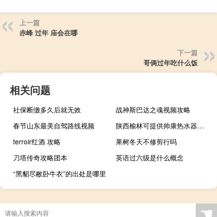
上一篇
赤峰 过年 庙会在哪
下一篇
哥俩过年吃什么饭
相关问题
社保断缴多久后就无效
战神斯巴达之魂视频攻略
春节山东最美自驾路线视频
陕西榆林可提供帅康热水器维修服务地址在哪
terroir红酒 攻略
果树冬天不修剪行吗
刀塔传奇攻略团本
英语过六级是什么概念
“黑貂尽敝卧牛衣”的出处是哪里
☚