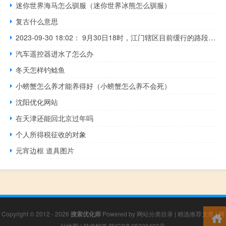
迷你世界海马怎么驯服（迷你世界冰熊怎么驯服）
复古什么意思
2023-09-30 18:02： 9月30日18时，江门辖区目前缓行的路段有：1、沈海高速往阳江方向沙湖至圣堂服务区。管制措施：中江高速往粤西方向四村出口实施分流；关闭中阳高速往沈海高速的互通。 ​​​
汽车遥控器进水了怎么办
冬天怎样钓鲶鱼
小螃蟹怎么养才能养得好（小螃蟹怎么养不会死）
沈阳优化网站
在天津还能回北京过年吗
个人所得税征收的对象
元宵边框 道具图片
Copyright © 2012 - 2026
搜索优化师
Powered by
网站分类目录
|
精选推荐文章
|
网
站地图
|
疑难解答
陕ICP备05009492号