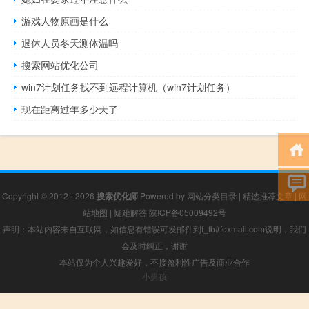
游戏人物原画是什么
退休人员冬天测体温吗
搜索网站优化公司
win7计划任务找不到远程计算机（win7计划任务）
现在距离过年多少天了
Copyright © 2012 - 2026
搜索优化师
Powered by
网站分类目录
|
精选推荐文章
|
网
站地图
|
疑难解答
陕ICP备05009492号
声明：本站内容来自互联网，如信息有错误可发邮件到f_fb#foxmail.com说明，我们
会及时纠正，谢谢
本站仅为个人兴趣爱好，不接盈利性广告及商业合作
小男孩