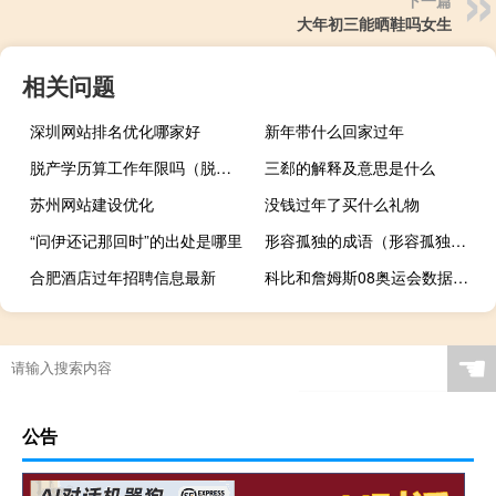
下一篇
大年初三能晒鞋吗女生
相关问题
深圳网站排名优化哪家好
新年带什么回家过年
脱产学历算工作年限吗（脱产学习）
三郄的解释及意思是什么
苏州网站建设优化
没钱过年了买什么礼物
“问伊还记那回时”的出处是哪里
形容孤独的成语（形容孤独的成语）
合肥酒店过年招聘信息最新
科比和詹姆斯08奥运会数据对比
☚
公告