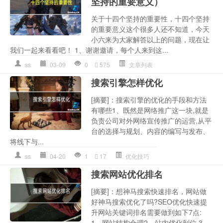
坚持的重要意义）
关于十四个坚持的重要性，十四个坚持
的重要意义这个很多人还不知道，今天
小六来为大家解答以上的问题，现在让
我们一起来看看吧！ 1、谢谢邀请，每个人来到这...
ss
03-09
0
575
文章列表
搜索引擎怎样优化
[摘要]：搜索引擎的优化的手段和方法
有哪些1、既然是网络推广这一块,就是
负责公司对外网络宣传推广的运营,从平
台的选择与规划、内容的编写与发布、
将线下与...
ss
04-20
1
17
优化技巧
搜索网站优化排名
[摘要]：想神马搜索快速排名，网站做
好神马搜索优化了吗?SEO优化快速提
升网站关键词排名需要做到如下7点:
1、网站结构合理2、站内优化到位 3、