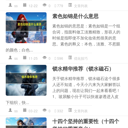
ss
12-22
0
779
文章列表
素色如锦是什么意思
素色如锦的意思是：素色如锦是一个组
合词，指面料做工淡雅精致，形容人的
时候是指即使不加化妆依然很美的意
思。素色的释义：本色，淡雅、不惹眼
的颜色；白色...
ss
11-25
0
596
优化技巧
锁水精华推荐（锁水磁石）
关于锁水精华推荐，锁水磁石这个很多
人还不知道，今天小六来为大家解答以
上的问题，现在让我们一起来看看吧！
1、玻尿酸小分子可以快速渗透进入皮
下组织，快...
ss
03-22
0
332
文章列表
十四个坚持的重要性（十四个