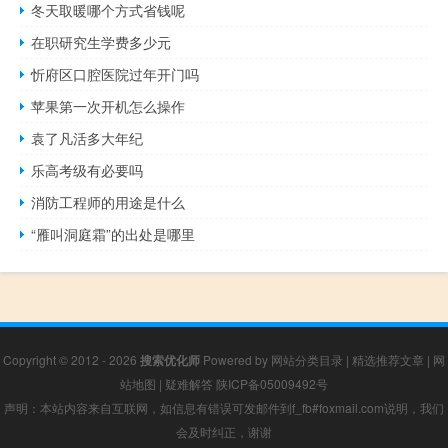
冬天取暖哪个方式省钱呢
在职研究生学费多少元
忻府区口腔医院过年开门吗
苹果第一次开机怎么操作
袁了凡活多大年纪
乐高考级有必要吗
消防工程师的用途是什么
“雁叫洞庭霜”的出处是哪里
Copyright © 2012 - 2026
搜索优化师
Powered by
网站分类目录
|
精选推荐文章
|
网
站地图
|
疑难解答
陕ICP备05009492号
声明：本站内容来自互联网，如信息有错误可发邮件到f_fb#foxmail.com说明，我们
会及时纠正，谢谢