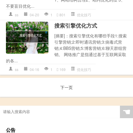
不要盲目优化...
ss
04-20
1
801
优化技巧
搜索引擎优化方式
[摘要]：搜索引擎优化有哪些手段1:搜索
引擎营销;2:即时通讯营销;3:病毒式营
销;4:BBS营销;5:博客营销;6:聊天群组营
销。 网络推广是指通过基于互联网采取
的各...
ss
04-16
1
169
优化技巧
下一页
☚
公告