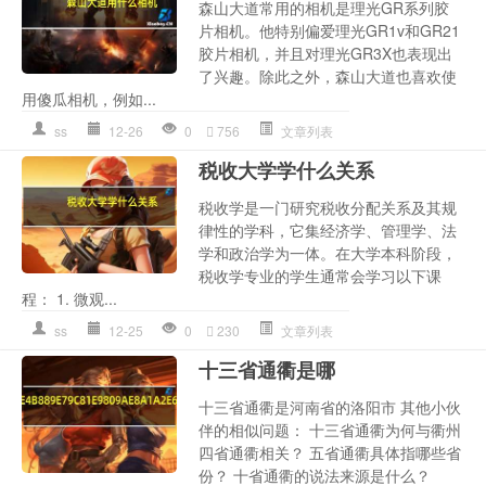
森山大道常用的相机是理光GR系列胶
片相机。他特别偏爱理光GR1v和GR21
胶片相机，并且对理光GR3X也表现出
了兴趣。除此之外，森山大道也喜欢使
用傻瓜相机，例如...
ss
12-26
0
756
文章列表
税收大学学什么关系
税收学是一门研究税收分配关系及其规
律性的学科，它集经济学、管理学、法
学和政治学为一体。在大学本科阶段，
税收学专业的学生通常会学习以下课
程： 1. 微观...
ss
12-25
0
230
文章列表
十三省通衢是哪
十三省通衢是河南省的洛阳市 其他小伙
伴的相似问题： 十三省通衢为何与衢州
四省通衢相关？ 五省通衢具体指哪些省
份？ 十省通衢的说法来源是什么？