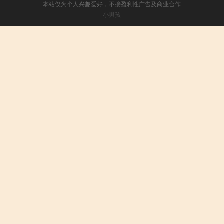
本站仅为个人兴趣爱好，不接盈利性广告及商业合作
小男孩